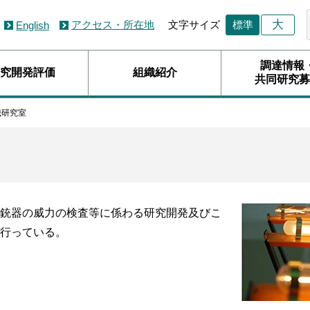
大
アクセス・所在地
文字サイズ
標準
English
調達情報
究開発評価
組織紹介
共同研究募
械研究室
銃器の威力の検査等に係わる研究開発及びこ
行っている。