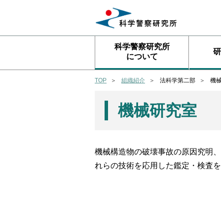
科学警察研究所
研
について
TOP
組織紹介
法科学第二部
機
機械研究室
機械構造物の破壊事故の原因究明、
れらの技術を応用した鑑定・検査を