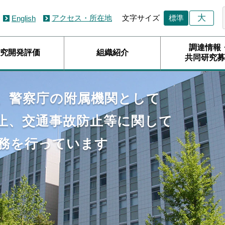
大
アクセス・所在地
文字サイズ
標準
English
調達情報
究開発評価
組織紹介
共同研究募
、警察庁の附属機関として
止、交通事故防止等に関して
務を行っています