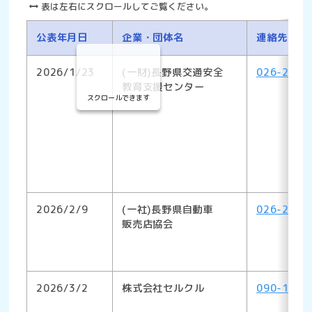
表は左右にスクロールしてご覧ください。
公表年月日
企業・団体名
連絡先
2026/1/23
(一財)長野県交通安全
026-292-
教育支援センター
スクロールできます
2026/2/9
(一社)長野県自動車
026-228-
販売店協会
2026/3/2
株式会社セルクル
090-1466