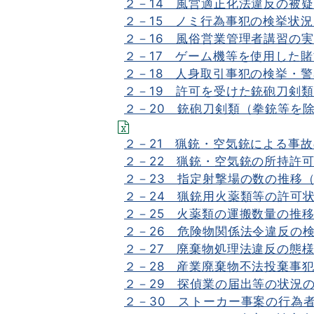
２－14 風営適正化法違反の被疑
２－15 ノミ行為事犯の検挙状況
２－16 風俗営業管理者講習の実
２－17 ゲーム機等を使用した賭
２－18 人身取引事犯の検挙・警
２－19 許可を受けた銃砲刀剣類
２－20 銃砲刀剣類（拳銃等を除
２－21 猟銃・空気銃による事故
２－22 猟銃・空気銃の所持許可
２－23 指定射撃場の数の推移（
２－24 猟銃用火薬類等の許可状
２－25 火薬類の運搬数量の推移
２－26 危険物関係法令違反の検
２－27 廃棄物処理法違反の態様
２－28 産業廃棄物不法投棄事
２－29 探偵業の届出等の状況の
２－30 ストーカー事案の行為者