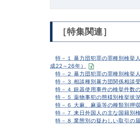
［特集関連］
特－１ 暴力団犯罪の罪種別検挙
成22～26年）
特－２ 暴力団犯罪の罪種別検挙人
特－３ 相談種別暴力団関係相談受
特－４ 銃器使用事件の検挙件数の
特－５ 薬物事犯の態様別検挙状況
特－６ 大麻、麻薬等の種類別押収
特－７ 来日外国人の主な国籍別検
特－８ 業態別の疑わしい取引の届