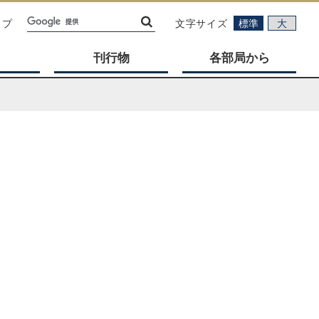
ップ
文字サイズ
標準
大
刊行物
各部局から