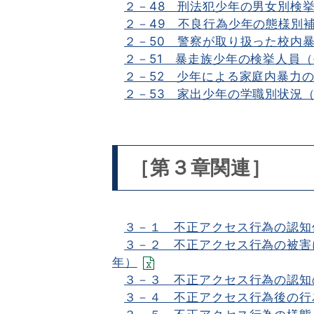
２－48 刑法犯少年の男女別検挙
２－49 不良行為少年の態様別補
２－50 警察が取り扱った校内
２－51 暴走族少年の検挙人員（
２－52 少年による家庭内暴力の
２－53 家出少年の学職別状況（
［第３章関連］
３－１ 不正アクセス行為の認知件
３－２ 不正アクセス行為の被害
年）
３－３ 不正アクセス行為の認知の
３－４ 不正アクセス行為後の行為