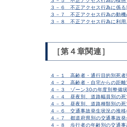
３－５ 不正アクセス行為の様態（
３－６ 不正アクセス行為に係る
３－７ 不正アクセス行為の動機の
３－８ 不正アクセス行為に利用
［第４章関連］
４－１ 高齢者・通行目的別死者
４－２ 高齢者・自宅からの距離
４－３ ゾーン30の年度別整備状
４－４ 昼夜別、道路幅員別の死
４－５ 昼夜別、道路種類別の死
４－６ 交通事故発生状況の推移(
４－７ 都道府県別の交通事故発生
４－８ 歩行者の年齢別の交通事故