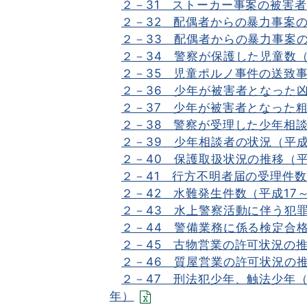
２－31 ストーカー事案の被害者
２－32 配偶者からの暴力事案
２－33 配偶者からの暴力事案
２－34 警察が保護した児童数（
２－35 児童ポルノ事件の送致
２－36 少年が被害者となった凶
２－37 少年が被害者となった粗
２－38 警察が受理した少年相談
２－39 少年相談者の状況（平成
２－40 保護取扱状況の推移（平
２－41 行方不明者届の受理件数
２－42 水難発生件数（平成17～
２－43 水上警察活動に伴う犯罪
２－44 警備業務に係る検定合格
２－45 古物営業の許可状況の推
２－46 質屋営業の許可状況の推
２－47 刑法犯少年、触法少年（
年）