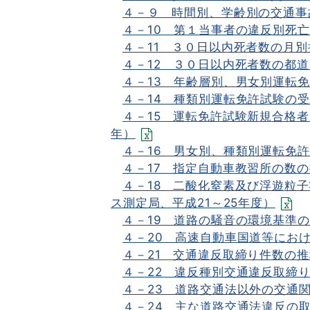
４－９ 時間別、学齢別の交通事故
４－10 第１当事者の違反別死亡事
４－11 ３０日以内死者数の月別推
４－12 ３０日以内死者数の都道
４－13 年齢層別、男女別運転免
４－14 種類別運転免許試験の受
４－15 運転免許試験新規合格者
年）
４－16 男女別、種類別運転免許
４－17 指定自動車教習所の数の
４－18 二酸化窒素及び浮遊粒
ス測定局、平成21～25年度）
４－19 道路の騒音の環境基準の
４－20 高速自動車国道等にお
４－21 交通違反取締り件数の推
４－22 違反種別交通違反取締り
４－23 道路交通法以外の交通関
４－24 主な道路交通法違反の取