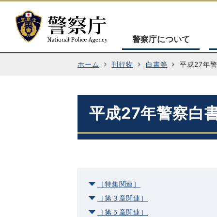
警察庁について
ホーム
刊行物
白書等
平成27年
平成27年警察白
［特集関連］
［第３章関連］
［第５章関連］