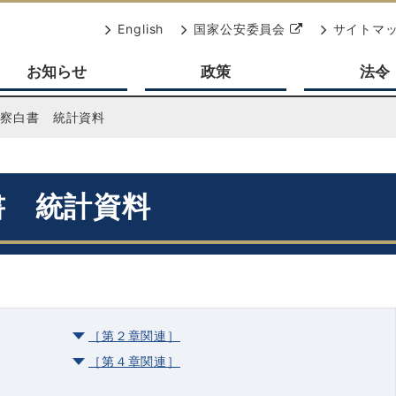
別
English
国家公安委員会
サイトマ
ウ
お知らせ
政策
法令
ィ
ン
ド
警察白書 統計資料
ウ
で
開
書 統計資料
く
［第２章関連］
［第４章関連］