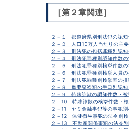
［第２章関連］
２－１ 都道府県別刑法犯の認知
２－２ 人口10万人当たりの主要
２－３ 刑法犯の包括罪種別認知
２－４ 刑法犯罪種別認知件数の推
２－５ 刑法犯罪種別検挙件数の推
２－６ 刑法犯罪種別検挙人員の推
２－７ 刑法犯罪種別検挙率の推移
２－８ 重要窃盗犯の手口別認知
２－９ 特殊詐欺の認知件数・被
２－10 特殊詐欺の検挙件数・検
２－11 ヤミ金融事犯等の事犯別
２－12 保健衛生事犯の法令別検
２－13 不動産関係事犯の法令別