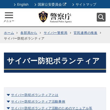
別
English
国家公安委員会
サイトマップ
ウ
ィ
メニュー
ン
ド
ホーム
各部局から
サイバー警察局
官民連携の推進
ウ
サイバー防犯ボランティア
で
開
く
サイバー防犯ボランティア
サイバー防犯ボランティアとは
サイバー防犯ボランティア活動事例
サイバー防犯ボランティア活動のためのマニュアル等