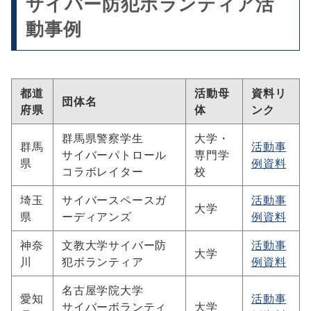
サイバー防犯ボランティア活
動事例
都道
活動母
資料リ
団体名
府県
体
ンク
群馬県警察学生
大学・
群馬
活動事
サイバーパトロール
専門学
県
例資料
コラボレイター
校
埼玉
サイバースペースガ
活動事
大学
県
ーディアンズ
例資料
神奈
文教大学サイバー防
活動事
大学
川
犯ボランティア
例資料
名古屋学院大学
愛知
活動事
サイバーボランティ
大学