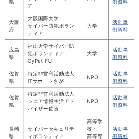
県
例資料
ア
大阪国際大学
大阪
活動事
サイバー防犯ボラン
大学
府
例資料
ティア
福山大学サイバー防
広島
活動事
犯ボランティア
大学
県
例資料
CyPat FU
佐賀
特定非営利活動法人
活動事
NPO
県
ITサポートさが
例資料
特定非営利活動法人
佐賀
活動事
シニア情報生活アド
NPO
県
例資料
バイザー佐賀
高等学
長崎
サイバーセキュリテ
校・
活動事
県
ィボランティア
高等専
例資料