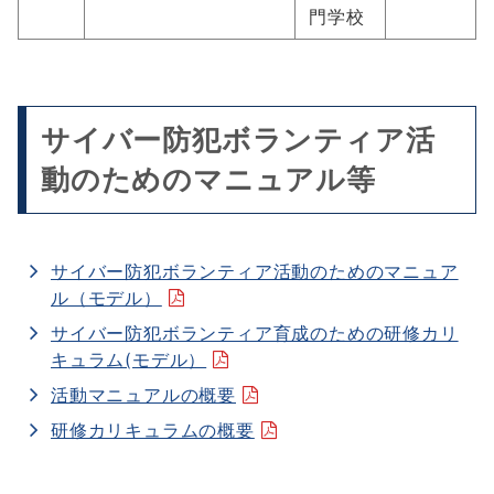
門学校
サイバー防犯ボランティア活
動のためのマニュアル等
サイバー防犯ボランティア活動のためのマニュア
PDF
ル（モデル）
フ
サイバー防犯ボランティア育成のための研修カリ
ァ
PDF
キュラム(モデル）
イ
フ
PDF
活動マニュアルの概要
ル
ァ
フ
を
PDF
研修カリキュラムの概要
イ
ァ
開
フ
ル
イ
く
ァ
を