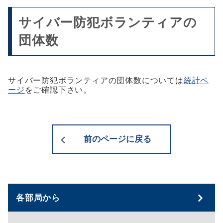
ル
イ
開
を
ル
サイバー防犯ボランティアの
く
開
を
団体数
く
開
く
サイバー防犯ボランティアの団体数については
統計ペ
ージ
をご確認下さい。
前のページに戻る
各部局から