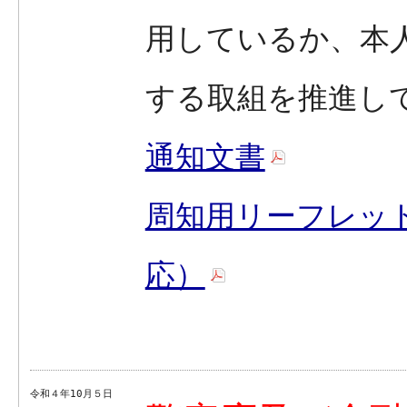
用しているか、本
する取組を推進し
通知文書
周知用リーフレッ
応）
令和４年10月５日