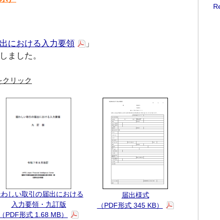
R
出における入力要領
」
しました。
をクリック
疑わしい取引の届出における
届出様式
入力要領・九訂版
（PDF形式 345 KB）
（PDF形式 1.68 MB）