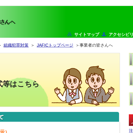
サイトマップ
アクセシビ
＞
組織犯罪対策
＞
JAFICトップページ
＞事業者の皆さんへ
式等はこちら
注
示）