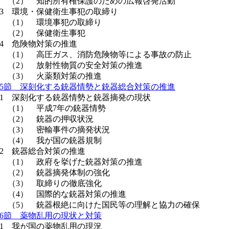
（2） 知的所有権保護のための広報啓発活動
 環境・保健衛生事犯の取締り
（1） 環境事犯の取締り
（2） 保健衛生事犯
 危険物対策の推進
（1） 高圧ガス、消防危険物等による事故の防止
（2） 放射性物質の安全対策の推進
（3） 火薬類対策の推進
5節 深刻化する銃器情勢と銃器総合対策の推進
 深刻化する銃器情勢と銃器摘発の現状
（1） 平成7年の銃器情勢
（2） 銃器の押収状況
（3） 密輸事件の摘発状況
（4） 我が国の銃器規制
 銃器総合対策の推進
（1） 政府を挙げた銃器対策の推進
（2） 銃器摘発体制の強化
（3） 取締りの徹底強化
（4） 国際的な銃器対策の推進
5） 銃器根絶に向けた国民等の理解と協力の確保
6節 薬物乱用の現状と対策
 我が国の薬物乱用の現況