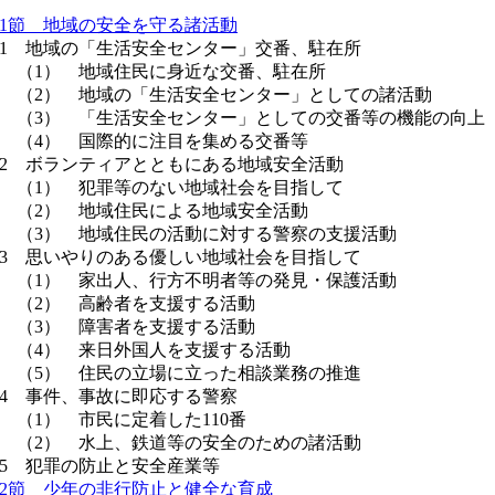
1節 地域の安全を守る諸活動
 地域の「生活安全センター」交番、駐在所
（1） 地域住民に身近な交番、駐在所
2） 地域の「生活安全センター」としての諸活動
3） 「生活安全センター」としての交番等の機能の向上
（4） 国際的に注目を集める交番等
 ボランティアとともにある地域安全活動
（1） 犯罪等のない地域社会を目指して
（2） 地域住民による地域安全活動
（3） 地域住民の活動に対する警察の支援活動
 思いやりのある優しい地域社会を目指して
（1） 家出人、行方不明者等の発見・保護活動
（2） 高齢者を支援する活動
（3） 障害者を支援する活動
（4） 来日外国人を支援する活動
（5） 住民の立場に立った相談業務の推進
 事件、事故に即応する警察
1） 市民に定着した110番
（2） 水上、鉄道等の安全のための諸活動
 犯罪の防止と安全産業等
2節 少年の非行防止と健全な育成