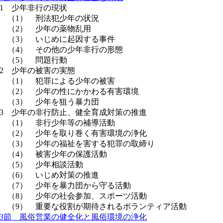
 少年非行の現状
（1） 刑法犯少年の状況
（2） 少年の薬物乱用
（3） いじめに起因する事件
（4） その他の少年非行の形態
（5） 問題行動
 少年の被害の実態
（1） 犯罪による少年の被害
（2） 少年の性にかかわる有害環境
（3） 少年を狙う暴力団
 少年の非行防止、健全育成対策の推進
（1） 非行少年等の補導活動
（2） 少年を取り巻く有害環境の浄化
（3） 少年の福祉を害する犯罪の取締り
（4） 被害少年の保護活動
（5） 少年相談活動
（6） いじめ対策の推進
（7） 少年を暴力団から守る活動
（8） 少年の社会参加、スポーツ活動
（9） 重要な役割が期待されるボランティア活動
3節 風俗営業の健全化と風俗環境の浄化