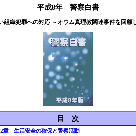
平成8年 警察白書
い組織犯罪への対応 ～オウム真理教関連事件を回顧
目 次
第2章 生活安全の確保と警察活動