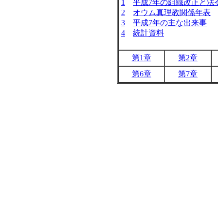
1
平成7年の組織改正と法
2
オウム真理教関係年表
3
平成7年の主な出来事
4
統計資料
第1章
第2章
第6章
第7章