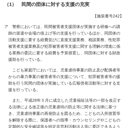
（1） 民間の団体に対する支援の充実
【施策番号242】
ア 警察においては、民間被害者支援団体が実施する研修への講
師の派遣や会場の借上げ等の支援を行っているほか、同団体の
活動支援に要する経費並びに直接支援業務、相談業務、性犯罪
被害者支援業務及び犯罪被害者等支援に関する理解の増進に係
る業務の委託に要する経費を予算措置し、同団体に対する財政
援助を行っている。
こども家庭庁においては、児童虐待事案の防止及び配偶者等
からの暴力事案の被害者等の支援について、犯罪被害者等の援
助を行う民間の団体が実施している広報啓発活動等に対する支
援を行っている。
また、平成28年５月に成立した児童福祉法等の一部を改正す
る法律による改正後の児童虐待の防止等に関する法律に基づ
き、児童虐待事案の再発防止を図るため、こどもの入所措置等
を解除する際に、保護者への指導・カウンセリングやこどもの
定期的な安全確認等を特定非営利活動法人等に委託できるよう