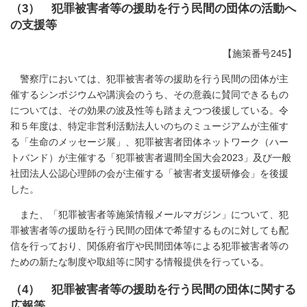
（3） 犯罪被害者等の援助を行う民間の団体の活動へ
の支援等
【施策番号245】
警察庁においては、犯罪被害者等の援助を行う民間の団体が主
催するシンポジウムや講演会のうち、その意義に賛同できるもの
については、その効果の波及性等も踏まえつつ後援している。令
和５年度は、特定非営利活動法人いのちのミュージアムが主催す
る「生命のメッセージ展」、犯罪被害者団体ネットワーク（ハー
トバンド）が主催する「犯罪被害者週間全国大会2023」及び一般
社団法人公認心理師の会が主催する「被害者支援研修会」を後援
した。
また、「犯罪被害者等施策情報メールマガジン」について、犯
罪被害者等の援助を行う民間の団体で希望するものに対しても配
信を行っており、関係府省庁や民間団体等による犯罪被害者等の
ための新たな制度や取組等に関する情報提供を行っている。
（4） 犯罪被害者等の援助を行う民間の団体に関する
広報等