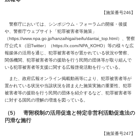
【施策番号246】
警察庁においては、シンポジウム・フォーラムの開催・後援
や、警察庁ウェブサイト「犯罪被害者等施策」
（https://www.npa.go.jp/hanzaihigai/seifu/dantai_top.html）、警察
庁公式Ｘ（旧Twitter）（https://x.com/NPA_KOHO）等の様々な広
報媒体の活用を通じ、犯罪被害者等が置かれている状況や警察、
関係機関、犯罪被害者等の援助を行う民間の団体等が取り組んで
いる犯罪被害者等支援に関する広報啓発活動を行っている。
また、政府広報オンライン掲載動画等により、犯罪被害者等が
置かれている状況や当該状況を踏まえた施策実施の重要性、犯罪
被害者等の援助を行う民間の団体を紹介するなど、犯罪被害者等
に対する国民の理解の増進を図っている。
（5） 寄附税制の活用促進と特定非営利活動促進法の
円滑な施行
【施策番号247】