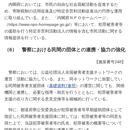
内閣府においては、市民の自由な社会貢献活動を促進するた
め、寄附税制の活用促進及び特定非営利活動促進法の円滑な運用
に取り組んでいる。また、「内閣府ＮＰＯホームページ」
（https://www.npo-homepage.go.jp/）等において、犯罪被害者等
の援助を行う特定非営利活動法人の情報を含む市民活動に関する
情報提供を行っている。
（6） 警察における民間の団体との連携・協力の強化
【施策番号248】
警察においては、公益社団法人全国被害者支援ネットワークの
運営・活動に協力している。また、同ネットワークに加盟してい
る民間被害者支援団体（
基礎資料7参照
）の運営に関しても、関係
機関と連携し、必要な指導・助言を行うとともに、犯罪被害者等
支援の在り方に関する意見交換等を積極的に行っている。
特に、都道府県公安委員会が犯罪被害者等早期援助団体として
指定した民間被害者支援団体に対しては、犯罪被害者等の同意を
得た上で、当該犯罪被害者等の氏名、犯罪被害の概要等について
情報提供を行うなど、緊密な連携を図っている。