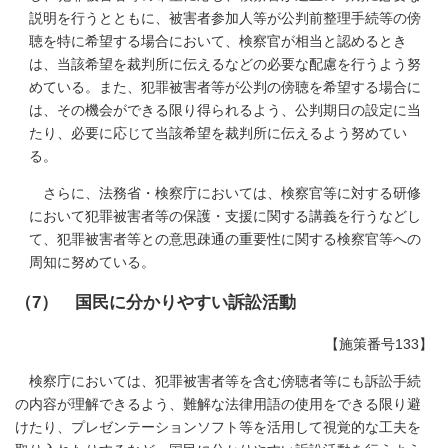
説明を行うとともに、被害者参加人等が公判前整理手続等の傍
聴を特に希望する場合において、検察官が相当と認めるとき
は、当該希望を裁判所に伝えるなどの必要な配慮を行うよう努
めている。また、犯罪被害者等が公判の傍聴を希望する場合に
は、その機会ができる限り得られるよう、公判期日の設定に当
たり、必要に応じて当該希望を裁判所に伝えるよう努めてい
る。
さらに、法務省・検察庁においては、検察官等に対する研修
において犯罪被害者等の保護・支援に関する講義を行うなどし
て、犯罪被害者等との意思疎通の重要性に関する検察官等への
周知に努めている。
（7） 国民に分かりやすい訴訟活動
【施策番号133】
検察庁においては、犯罪被害者等を含む傍聴者等にも訴訟手続
の内容が理解できるよう、難解な法律用語の使用をできる限り避
けたり、プレゼンテーションソフト等を活用して視覚的な工夫を