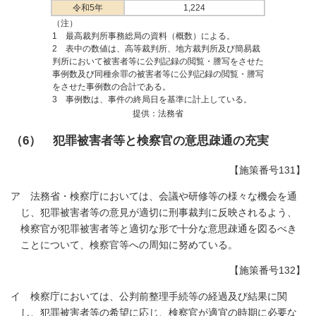
令和5年
1,224
（注）
1 最高裁判所事務総局の資料（概数）による。
2 表中の数値は、高等裁判所、地方裁判所及び簡易裁
判所において被害者等に公判記録の閲覧・謄写をさせた
事例数及び同種余罪の被害者等に公判記録の閲覧・謄写
をさせた事例数の合計である。
3 事例数は、事件の終局日を基準に計上している。
提供：法務省
（6） 犯罪被害者等と検察官の意思疎通の充実
【施策番号131】
ア 法務省・検察庁においては、会議や研修等の様々な機会を通
じ、犯罪被害者等の意見が適切に刑事裁判に反映されるよう、
検察官が犯罪被害者等と適切な形で十分な意思疎通を図るべき
ことについて、検察官等への周知に努めている。
【施策番号132】
イ 検察庁においては、公判前整理手続等の経過及び結果に関
し、犯罪被害者等の希望に応じ、検察官が適宜の時期に必要な