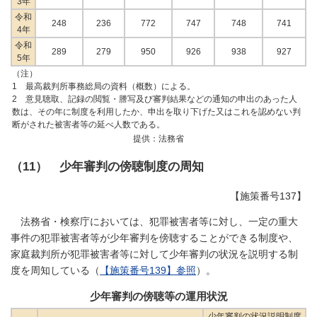
3年
令和
248
236
772
747
748
741
4年
令和
289
279
950
926
938
927
5年
（注）
1 最高裁判所事務総局の資料（概数）による。
2 意見聴取、記録の閲覧・謄写及び審判結果などの通知の申出のあった人
数は、その年に制度を利用したか、申出を取り下げた又はこれを認めない判
断がされた被害者等の延べ人数である。
提供：法務省
（11） 少年審判の傍聴制度の周知
【施策番号137】
法務省・検察庁においては、犯罪被害者等に対し、一定の重大
事件の犯罪被害者等が少年審判を傍聴することができる制度や、
家庭裁判所が犯罪被害者等に対して少年審判の状況を説明する制
度を周知している（
【施策番号139】参照
）。
少年審判の傍聴等の運用状況
少年審判の状況説明制度