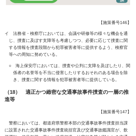
【施策番号146】
イ 法務省・検察庁においては、会議や研修等の様々な機会を通
じ、捜査に及ぼす支障等も考慮しつつ、必要に応じて捜査に関
する情報を捜査段階から犯罪被害者等に提供するよう、検察官
等への周知に努めている。
○ 海上保安庁においては、捜査や公判に支障を及ぼしたり、関
係者の名誉等を不当に侵害したりするおそれのある場合を除
き、捜査に関する情報を犯罪被害者等に提供している。
（18） 適正かつ緻密な交通事故事件捜査の一層の推
進等
【施策番号147】
警察においては、都道府県警察本部の交通事故事件捜査担当課
に設置された交通事故事件捜査統括官及び交通事故鑑識官が、飲