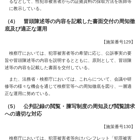
るなどして、性犯罪被害者からの証拠資料の採取方法を医師等
に教示している。
（4） 冒頭陳述等の内容を記載した書面交付の周知徹
底及び適正な運用
【施策番号129】
検察庁においては、犯罪被害者等の希望に応じ、公訴事実の要
旨や冒頭陳述等の内容を説明するとともに、原則として、冒頭陳
述等の内容を記載した書面を交付している。
また、法務省・検察庁においては、これらについて、会議や研
修等の様々な機会を通じて検察官等への周知徹底を図り、一層適
正な運用に努めている。
（5） 公判記録の閲覧・謄写制度の周知及び閲覧請求
への適切な対応
【施策番号130】
検察庁においては、犯罪被害者等向けパンフレット「犯罪被害