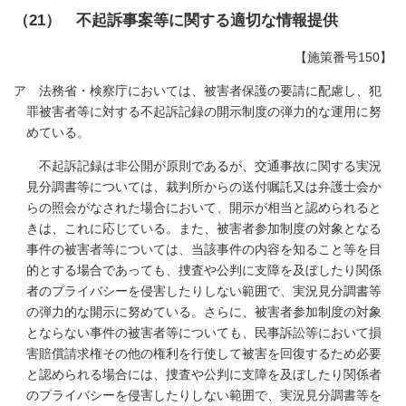
（21） 不起訴事案等に関する適切な情報提供
【施策番号150】
ア 法務省・検察庁においては、被害者保護の要請に配慮し、犯
罪被害者等に対する不起訴記録の開示制度の弾力的な運用に努
めている。
不起訴記録は非公開が原則であるが、交通事故に関する実況
見分調書等については、裁判所からの送付嘱託又は弁護士会か
らの照会がなされた場合において、開示が相当と認められると
きは、これに応じている。また、被害者参加制度の対象となる
事件の被害者等については、当該事件の内容を知ること等を目
的とする場合であっても、捜査や公判に支障を及ぼしたり関係
者のプライバシーを侵害したりしない範囲で、実況見分調書等
の弾力的な開示に努めている。さらに、被害者参加制度の対象
とならない事件の被害者等についても、民事訴訟等において損
害賠償請求権その他の権利を行使して被害を回復するため必要
と認められる場合には、捜査や公判に支障を及ぼしたり関係者
のプライバシーを侵害したりしない範囲で、実況見分調書等を