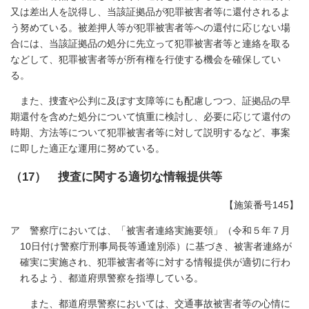
又は差出人を説得し、当該証拠品が犯罪被害者等に還付されるよ
う努めている。被差押人等が犯罪被害者等への還付に応じない場
合には、当該証拠品の処分に先立って犯罪被害者等と連絡を取る
などして、犯罪被害者等が所有権を行使する機会を確保してい
る。
また、捜査や公判に及ぼす支障等にも配慮しつつ、証拠品の早
期還付を含めた処分について慎重に検討し、必要に応じて還付の
時期、方法等について犯罪被害者等に対して説明するなど、事案
に即した適正な運用に努めている。
（17） 捜査に関する適切な情報提供等
【施策番号145】
ア 警察庁においては、「被害者連絡実施要領」（令和５年７月
10日付け警察庁刑事局長等通達別添）に基づき、被害者連絡が
確実に実施され、犯罪被害者等に対する情報提供が適切に行わ
れるよう、都道府県警察を指導している。
また、都道府県警察においては、交通事故被害者等の心情に