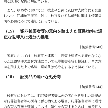
切な説明や配慮に努めている。
また、検察庁においては、捜査や公判に及ぼす支障等にも配慮
しつつ、犯罪被害者等に対し、検視及び司法解剖に関する情報提
供を必要に応じて適切に行っている。
（15） 犯罪被害者等の意向を踏まえた証拠物件の適
正な返却又は処分の推進
【施策番号143】
警察においては、検察庁と連携し、捜査上留置の必要がなくな
った証拠物件の還付方法について犯罪被害者等と協議し、その意
向を踏まえた上で迅速に返却又は処分をするよう努めている。
（16） 証拠品の適正な処分等
【施策番号144】
検察庁においては、犯罪被害者等以外の者から押収した証拠品
が犯罪被害者等の所有に係る物である場合、犯罪被害者等に還付
の希望の有無を確認しており、還付を希望するときは、被差押人