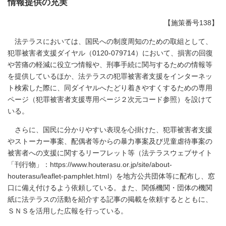
情報提供の充実
【施策番号138】
法テラスにおいては、国民への制度周知のための取組として、
犯罪被害者支援ダイヤル（0120-079714）において、損害の回復
や苦痛の軽減に役立つ情報や、刑事手続に関与するための情報等
を提供しているほか、法テラスの犯罪被害者支援をインターネッ
ト検索した際に、同ダイヤルへたどり着きやすくするための専用
ページ（犯罪被害者支援専用ページ２次元コード参照）を設けて
いる。
さらに、国民に分かりやすい表現を心掛けた、犯罪被害者支援
やストーカー事案、配偶者等からの暴力事案及び児童虐待事案の
被害者への支援に関するリーフレット等（法テラスウェブサイト
「刊行物」：https://www.houterasu.or.jp/site/about-
houterasu/leaflet-pamphlet.html）を地方公共団体等に配布し、窓
口に備え付けるよう依頼している。また、関係機関・団体の機関
紙に法テラスの活動を紹介する記事の掲載を依頼するとともに、
ＳＮＳを活用した広報を行っている。