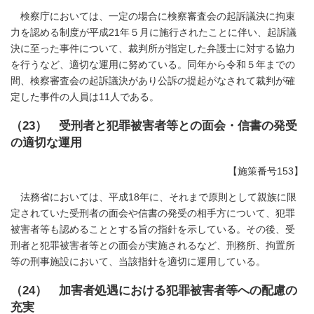
検察庁においては、一定の場合に検察審査会の起訴議決に拘束
力を認める制度が平成21年５月に施行されたことに伴い、起訴議
決に至った事件について、裁判所が指定した弁護士に対する協力
を行うなど、適切な運用に努めている。同年から令和５年までの
間、検察審査会の起訴議決があり公訴の提起がなされて裁判が確
定した事件の人員は11人である。
（23） 受刑者と犯罪被害者等との面会・信書の発受
の適切な運用
【施策番号153】
法務省においては、平成18年に、それまで原則として親族に限
定されていた受刑者の面会や信書の発受の相手方について、犯罪
被害者等も認めることとする旨の指針を示している。その後、受
刑者と犯罪被害者等との面会が実施されるなど、刑務所、拘置所
等の刑事施設において、当該指針を適切に運用している。
（24） 加害者処遇における犯罪被害者等への配慮の
充実