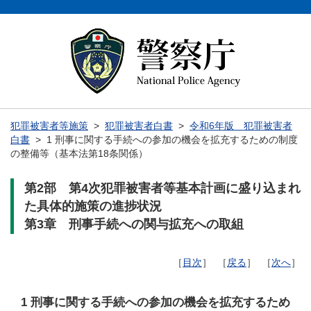
犯罪被害者等施策
>
犯罪被害者白書
>
令和6年版 犯罪被害者
白書
> 1 刑事に関する手続への参加の機会を拡充するための制度
の整備等（基本法第18条関係）
第2部 第4次犯罪被害者等基本計画に盛り込まれ
た具体的施策の進捗状況
第3章 刑事手続への関与拡充への取組
［
目次
］ ［
戻る
］ ［
次へ
］
1 刑事に関する手続への参加の機会を拡充するため