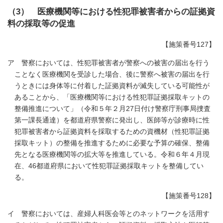
（3） 医療機関等における性犯罪被害者からの証拠資
料の採取等の促進
【施策番号127】
ア 警察においては、性犯罪被害者が警察への被害の届出を行う
ことなく医療機関を受診した場合、後に警察へ被害の届出を行
うときには身体等に付着した証拠資料が滅失している可能性が
あることから、「医療機関等における性犯罪証拠採取キットの
整備推進について」（令和５年２月27日付け警察庁刑事局捜査
第一課長通達）を都道府県警察に発出し、医師等が診療時に性
犯罪被害者から証拠資料を採取するための資機材（性犯罪証拠
採取キット）の整備を推進するために必要な予算の確保、整備
先となる医療機関等の拡大等を推進している。令和６年４月現
在、46都道府県において性犯罪証拠採取キットを整備してい
る。
【施策番号128】
イ 警察においては、産婦人科医会等とのネットワークを活用す