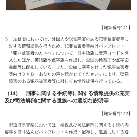
【施策番号141】
ウ 法務省においては、外国人や視覚障害のある犯罪被害者等に
対する情報提供を行うため、犯罪被害者等向けパンフレット
「犯罪被害者の方々へ」について、日本語版に音声コードを導
入したほか、英語版や点字版を作成し、全国の検察庁や点字図
書館等に配布している。また、全編に字幕を付した犯罪被害者
等向けＤＶＤ「あなたの声を聴かせてください」により、聴覚
障害のある犯罪被害者等に対しても情報提供を行っている。
（14） 刑事に関する手続等に関する情報提供の充実
及び司法解剖に関する遺族への適切な説明等
【施策番号142】
都道府県警察においては、検視及び司法解剖に関する手続の内
容等を盛り込んだパンフレットを作成・配布し、遺族に対する適