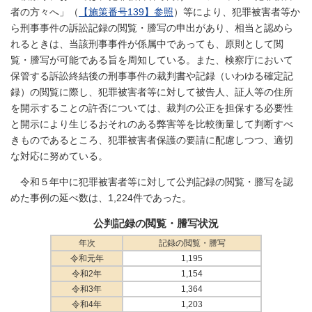
者の方々へ」（
【施策番号139】参照
）等により、犯罪被害者等か
ら刑事事件の訴訟記録の閲覧・謄写の申出があり、相当と認めら
れるときは、当該刑事事件が係属中であっても、原則として閲
覧・謄写が可能である旨を周知している。また、検察庁において
保管する訴訟終結後の刑事事件の裁判書や記録（いわゆる確定記
録）の閲覧に際し、犯罪被害者等に対して被告人、証人等の住所
を開示することの許否については、裁判の公正を担保する必要性
と開示により生じるおそれのある弊害等を比較衡量して判断すべ
きものであるところ、犯罪被害者保護の要請に配慮しつつ、適切
な対応に努めている。
令和５年中に犯罪被害者等に対して公判記録の閲覧・謄写を認
めた事例の延べ数は、1,224件であった。
公判記録の閲覧・謄写状況
年次
記録の閲覧・謄写
令和元年
1,195
令和2年
1,154
令和3年
1,364
令和4年
1,203