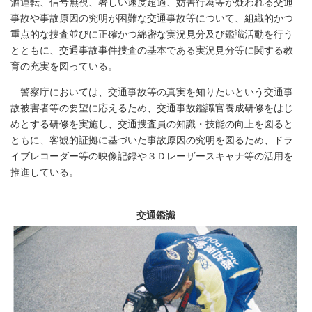
酒運転、信号無視、著しい速度超過、妨害行為等が疑われる交通
事故や事故原因の究明が困難な交通事故等について、組織的かつ
重点的な捜査並びに正確かつ綿密な実況見分及び鑑識活動を行う
とともに、交通事故事件捜査の基本である実況見分等に関する教
育の充実を図っている。
警察庁においては、交通事故等の真実を知りたいという交通事
故被害者等の要望に応えるため、交通事故鑑識官養成研修をはじ
めとする研修を実施し、交通捜査員の知識・技能の向上を図ると
ともに、客観的証拠に基づいた事故原因の究明を図るため、ドラ
イブレコーダー等の映像記録や３Ｄレーザースキャナ等の活用を
推進している。
交通鑑識