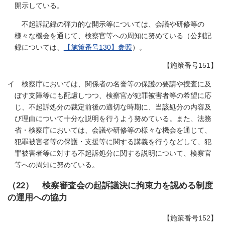
開示している。
不起訴記録の弾力的な開示等については、会議や研修等の
様々な機会を通じて、検察官等への周知に努めている（公判記
録については、
【施策番号130】参照
）。
【施策番号151】
イ 検察庁においては、関係者の名誉等の保護の要請や捜査に及
ぼす支障等にも配慮しつつ、検察官が犯罪被害者等の希望に応
じ、不起訴処分の裁定前後の適切な時期に、当該処分の内容及
び理由について十分な説明を行うよう努めている。また、法務
省・検察庁においては、会議や研修等の様々な機会を通じて、
犯罪被害者等の保護・支援等に関する講義を行うなどして、犯
罪被害者等に対する不起訴処分に関する説明について、検察官
等への周知に努めている。
（22） 検察審査会の起訴議決に拘束力を認める制度
の運用への協力
【施策番号152】