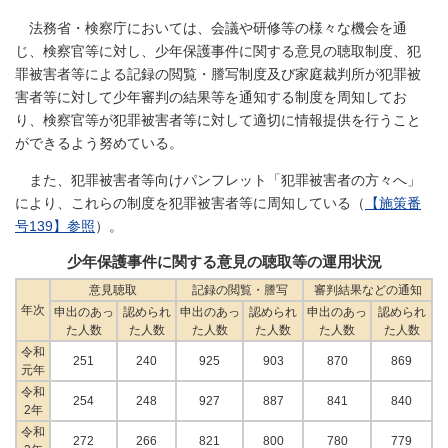
法務省・検察庁においては、会議や研修等の様々な機会を通
じ、検察官等に対し、少年保護事件に関する意見の聴取制度、犯
罪被害者等による記録の閲覧・謄写制度及び家庭裁判所が犯罪被
害者等に対して少年審判の結果等を通知する制度を周知してお
り、検察官等が犯罪被害者等に対して適切に情報提供を行うこと
ができるよう努めている。
また、犯罪被害者等向けパンフレット「犯罪被害者の方々へ」
により、これらの制度を犯罪被害者等に周知している（
【施策番
号139】参照
）。
少年保護事件に関する意見の聴取等の運用状況
意見聴取
記録の閲覧・謄写
審判結果などの通知
年次
申出のあっ
認められ
申出のあっ
認められ
申出のあっ
認められ
た人数
た人数
た人数
た人数
た人数
た人数
令和
251
240
925
903
870
869
元年
令和
254
248
927
887
841
840
2年
令和
272
266
821
800
780
779