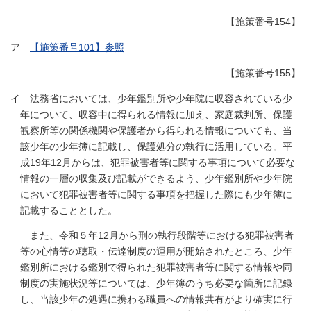
【施策番号154】
ア
【施策番号101】参照
【施策番号155】
イ 法務省においては、少年鑑別所や少年院に収容されている少
年について、収容中に得られる情報に加え、家庭裁判所、保護
観察所等の関係機関や保護者から得られる情報についても、当
該少年の少年簿に記載し、保護処分の執行に活用している。平
成19年12月からは、犯罪被害者等に関する事項について必要な
情報の一層の収集及び記載ができるよう、少年鑑別所や少年院
において犯罪被害者等に関する事項を把握した際にも少年簿に
記載することとした。
また、令和５年12月から刑の執行段階等における犯罪被害者
等の心情等の聴取・伝達制度の運用が開始されたところ、少年
鑑別所における鑑別で得られた犯罪被害者等に関する情報や同
制度の実施状況等については、少年簿のうち必要な箇所に記録
し、当該少年の処遇に携わる職員への情報共有がより確実に行