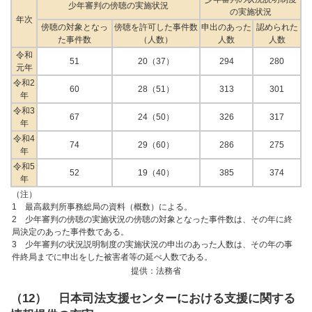
少年審判の傍聴の実施状況
の実施状況
年次
傍聴の対象となっ
傍聴を許可した事件数
申出のあった
認められた
た事件数
（人数）
人数
人数
令和
51
20（37）
294
280
元年
令和2
60
28（51）
313
301
年
令和3
67
24（50）
326
317
年
令和4
74
29（60）
286
275
年
令和5
52
19（40）
385
374
年
（注）
1 最高裁判所事務総局の資料（概数）による。
2 少年審判の傍聴の実施状況の傍聴の対象となった事件数は、その年に終
局決定のあった事件数である。
3 少年審判の状況説明制度の実施状況の申出のあった人数は、その年の事
件終局までに申出をした被害者等の延べ人数である。
提供：法務省
（12） 日本司法支援センターにおける支援に関する