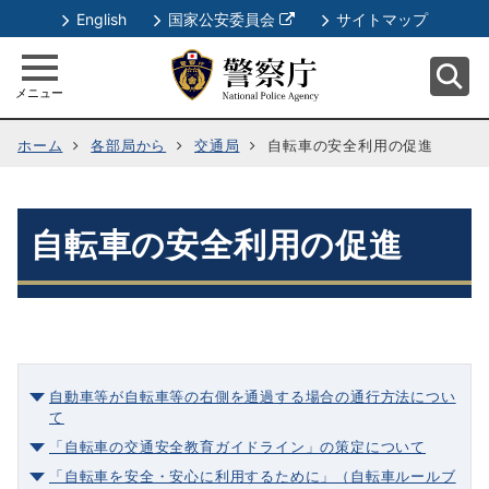
別
English
国家公安委員会
サイトマップ
ウ
ィ
メニュー
ン
ド
ホーム
各部局から
交通局
自転車の安全利用の促進
ウ
で
開
く
自転車の安全利用の促進
自動車等が自転車等の右側を通過する場合の通行方法につい
て
「自転車の交通安全教育ガイドライン」の策定について
「自転車を安全・安心に利用するために」（自転車ルールブ