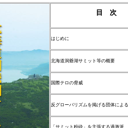
目 次
はじめに
北海道洞爺湖サミット等の概要
国際テロの脅威
反グローバリズムを掲げる団体によ
「サミット粉砕」を主張する過激派