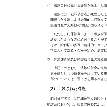
イ 遺族自身に生じる影響を踏まえた
遺族には、犯罪被害者が死亡した
関連した支出により経済的に打撃を
族給付金の支給額の増額が図られる
ただし、犯罪被害によって遺族が
継続したような方に給付することが
ほか、給付額の多寡で精神的ショッ
準によって対象・金額を定め、遺族
ウ 休業加算額及び障害給付金の支給
上記アのとおり、遺族給付金の支
を基礎としつつ最低額を設けている
部分については、引上げを図るべき
（2） 残された課題
犯罪被害者等には犯罪被害を原因と
検討会においては、提言の内容に加え