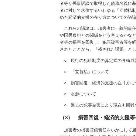
者等が民事訴訟で取得した債務名義に
者に対して求償するいわゆる「立替払
めた経済的支援の在り方についての議
これらの議論は、加害者に一義的責
や国民負担との関係をどう考えるかな
者等の損害を回復し、犯罪被害者等を
されたことから、「残された課題」と
○ 現行の犯給制度の算定式の各構成
○ 「立替払」について
○ 損害回復・経済的支援の在り方に
○ 財源について
○ 過去の犯罪被害により現在も困難
（3） 損害回復・経済的支援等
加害者の損害賠償責任をいかにして