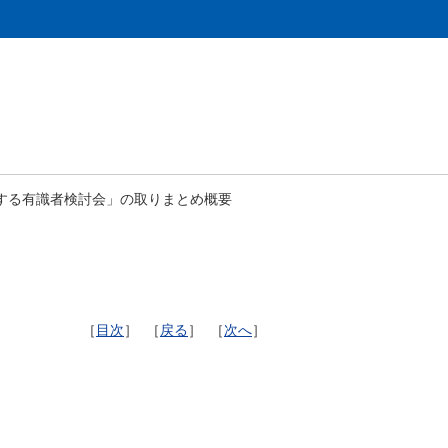
関する有識者検討会」の取りまとめ概要
［
目次
］ ［
戻る
］ ［
次へ
］