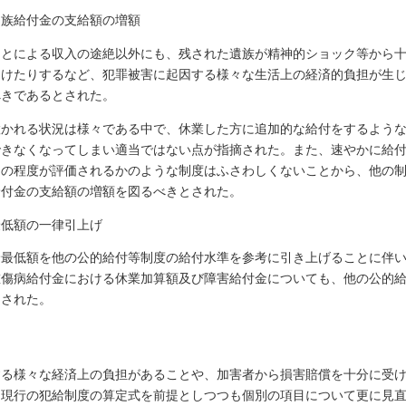
遺族給付金の支給額の増額
ことによる収入の途絶以外にも、残された遺族が精神的ショック等から
受けたりするなど、犯罪被害に起因する様々な生活上の経済的負担が生
べきであるとされた。
置かれる状況は様々である中で、休業した方に追加的な給付をするよう
できなくなってしまい適当ではない点が指摘された。また、速やかに給
クの程度が評価されるかのような制度はふさわしくないことから、他の
給付金の支給額の増額を図るべきとされた。
最低額の一律引上げ
給最低額を他の公的給付等制度の給付水準を参考に引き上げることに伴
重傷病給付金における休業加算額及び障害給付金についても、他の公的
とされた。
する様々な経済上の負担があることや、加害者から損害賠償を十分に受
、現行の犯給制度の算定式を前提としつつも個別の項目について更に見