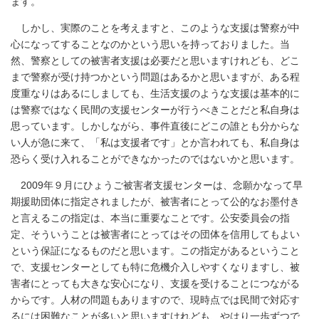
ます。
しかし、実際のことを考えますと、このような支援は警察が中
心になってすることなのかという思いを持っておりました。当
然、警察としての被害者支援は必要だと思いますけれども、どこ
まで警察が受け持つかという問題はあるかと思いますが、ある程
度重なりはあるにしましても、生活支援のような支援は基本的に
は警察ではなく民間の支援センターが行うべきことだと私自身は
思っています。しかしながら、事件直後にどこの誰とも分からな
い人が急に来て、「私は支援者です」とか言われても、私自身は
恐らく受け入れることができなかったのではないかと思います。
2009年９月にひょうご被害者支援センターは、念願かなって早
期援助団体に指定されましたが、被害者にとって公的なお墨付き
と言えるこの指定は、本当に重要なことです。公安委員会の指
定、そういうことは被害者にとってはその団体を信用してもよい
という保証になるものだと思います。この指定があるということ
で、支援センターとしても特に危機介入しやすくなりますし、被
害者にとっても大きな安心になり、支援を受けることにつながる
からです。人材の問題もありますので、現時点では民間で対応す
るには困難なことが多いと思いますけれども、やはり一歩ずつで