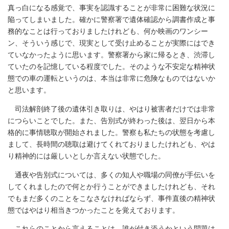
真っ白になる感覚で、事実を認識することが非常に困難な状況に
陥ってしまいました。確かに警察署で遺体確認から調書作成と事
務的なことは行っておりましたけれども、何か映画のワンシー
ン、そういう感じで、現実として受け止めることが実際にはでき
ていなかったように思います。警察署から家に帰るとき、渋滞し
ていたのを記憶している程度でした。そのような不安定な精神状
態での車の運転というのは、本当は非常に危険なものではないか
と思います。
司法解剖終了後の遺体引き取りは、やはり被害者だけでは非常
につらいことでした。また、告別式が終わった後は、翌日から本
格的に事情聴取が開始されました。警察も私たちの状態を考慮し
まして、長時間の聴取は避けてくれておりましたけれども、やは
り精神的には厳しいとしか言えない状態でした。
通夜や告別式については、多くの知人や職場の同僚が手伝いを
してくれましたので何とか行うことができましたけれども、それ
でもまだ多くのことをこなさなければならず、事件直後の精神状
態ではやはり相当きつかったことを覚えております。
これらのことから言えることは、誰が付き添うかという問題は