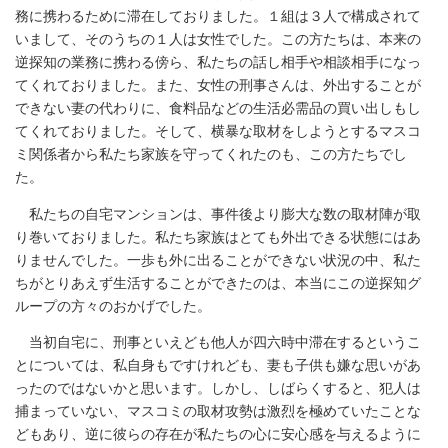
務に携わるために滞在しておりました。１組は３人で構成されて
いまして、そのうちの１人は女性でした。この方たちは、本来の
逆探知の業務に携わる傍ら、私たちの話し相手や相談相手になっ
てくれておりました。また、女性の刑事さんは、外出することが
できない妻の代わりに、食料品などの生活必需品の買い出しもし
てくれておりました。そして、横暴な取材をしようとするマスコ
ミ関係者から私たち家族を守ってくれたのも、この方たちでし
た。
私たちの自宅マンションは、事件後より膨大な数の取材陣が取
り巻いておりました。私たち家族はとても外出できる状態にはあ
りませんでした。一歩も外に出ることができない状況の中、私た
ちがとりあえず生活することができたのは、本当にこの逆探知グ
ループの方々のおかげでした。
当初自宅に、刑事といえども他人が四六時中滞在するというこ
とについては、私自身もですけれども、妻も子供も嫌な思いがあ
ったのではないかと思います。しかし、しばらくすると、犯人は
捕まっていない、マスコミの取材攻勢は激烈を極めていたことな
どもあり、逆に彼らの存在が私たちの心に安心感を与えるように