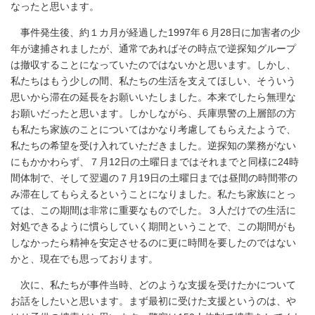
なったと思います。
事件発生後、約１カ月が経過した1997年６月28日に加害者の少
年が逮捕されましたが、通常であればその時点で逆探知グループ
は撤収することになっていたのではないかと思います。しかし、
私たちはもう少しの間、私たちの生活を支えてほしい、そういう
思いから滞在の延長をお願いいたしました。本来でしたら無理な
お願いだったと思います。しかしながら、兵庫県警の上層部の方
も私たち家族のことについてはかなり考慮してもらえたようで、
私たちの希望を受け入れていただきました。逆探知の業務がない
にもかかわらず、７月12日の土曜日まではそれまでと同様に24時
間体制で、そして翌週の７月19日の土曜日までは昼間の時間帯の
み滞在してもらえるということになりました。私たち家族にとっ
ては、この期間は非常に重要なものでした。３人だけでの生活に
対処できるように慣らしていく期間ということで、この期間がも
しなかったら精神を安定させるのに更に時間を要したのではない
かと、現在でも思っております。
次に、私たちが事件当時、どのような支援を受けたかについて
お話をしたいと思います。まず最初に受けた支援というのは、や