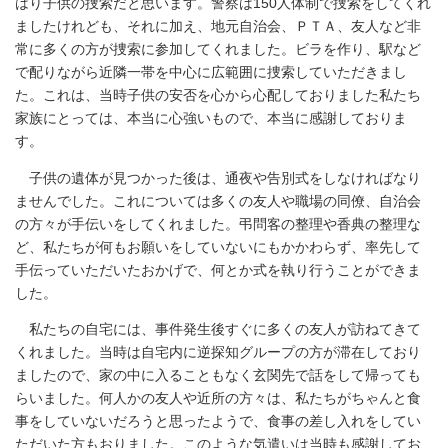
はり子供の捜索だと思います。警察は150人体制で捜索をしてくれ
ましたけれども、それに加え、地元自治会、ＰＴＡ、友人など非
常に多くの方が捜索に参加してくれました。ビラを作り、駅など
で配りながら近隣一帯を中心に広範囲に捜索していただきまし
た。これは、当時子供の安否を心から心配しておりました私たち
家族にとっては、本当に心強いもので、本当に感謝しておりま
す。
子供の遺体が見つかった後は、通夜や告別式をしなければなり
ませんでした。これについては多くの友人や職場の同僚、自治会
の方々が手伝いをしてくれました。弔問客の整理や香典の整理な
ど、私たちが何もお願いをしていないにもかかわらず、率先して
手伝っていただいたおかげで、何とか式を執り行うことができま
した。
私たちの自宅には、事件発生後すぐに多くの友人が訪ねてきて
くれました。当時は自宅内に逆探知グループの方が滞在しており
ましたので、家の中に入ることもなく玄関先で話をして帰っても
らいました。何人かの友人や近所の方々は、私たちがちゃんと食
事をしていないだろうと思ったようで、食事の差し入れをしてい
ただいた方もおりました。このような気遣いは当時も感謝してお