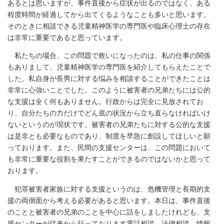
あるとは思いますが、事件直後から症状が出るのではなく、ある
程度時間が経過してから出てくるようなことも多いと思います。
そのときに相談できる児童精神医学の専門医や臨床心理士の存在
は非常に重要であると思っています。
私たちの場合、この問題で救いになったのは、私の仕事の関係
もありまして、児童精神医学の専門医を紹介してもらえたことで
した。私自身が長男に対する悩みを相談することができたことは
非常に心強いことでした。このように被害者の兄弟たちには公的
な支援は全く何もありません。行政からは完全に見放されてお
り、自分たちの力だけでどん底の状況から立ち直らなければいけ
ないというのが現状です。被害者の兄弟たちに対する公的な支援
は是非とも必要なものであり、制度を早急に創設してほしいと願
っております。また、民間の支援センターは、この問題において
も非常に重要な役割を果たすことができるのではないかと思って
おります。
犯罪被害者家族に対する支援というのは、危機管理と長期的支
援の両側面から考える必要があると思います。本日は、事件直後
のことと被害者の兄弟のことを中心に話をしましたけれども、支
援センターが従来から行っております電話相談、法律相談、情報