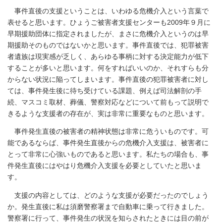
事件直後の支援ということは、いわゆる危機介入という言葉で
表せると思います。ひょうご被害者支援センターも2009年９月に
早期援助団体に指定されましたが、まさに危機介入というのは早
期援助そのものではないかと思います。事件直後では、犯罪被害
者遺族は現実感が乏しく、あらゆる事柄に対する決定能力が低下
することが多いと思います。何をすればいいのか、それすらも分
からない状況に陥ってしまいます。事件直後の犯罪被害者に対し
ては、事件発生後に待ち受けている課題、例えば司法解剖の手
続、マスコミ取材、葬儀、警察対応などについて前もって説明で
きるような支援者の存在が、実は非常に重要なものと思います。
事件発生直後の被害者の精神状態は非常に危ういものです。可
能であるならば、事件発生直後からの危機介入支援は、被害者に
とって非常に心強いものであると思います。私たちの場合も、事
件発生直後にはやはり危機介入支援を必要としていたと思いま
す。
支援の内容としては、どのような支援が必要だったのでしょう
か。発生直後に私は須磨警察署まで自動車に乗って行きました。
警察署に行って、事件発生の状況を知らされたときには目の前が