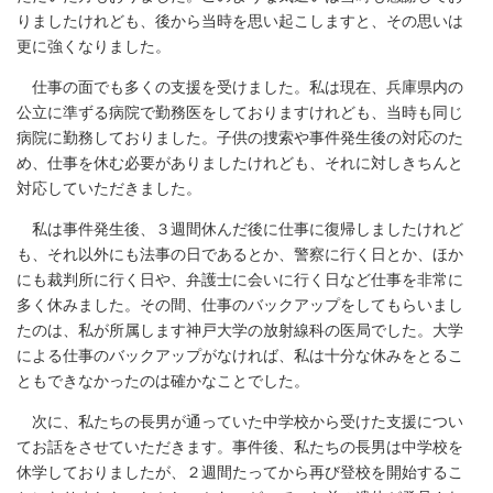
りましたけれども、後から当時を思い起こしますと、その思いは
更に強くなりました。
仕事の面でも多くの支援を受けました。私は現在、兵庫県内の
公立に準ずる病院で勤務医をしておりますけれども、当時も同じ
病院に勤務しておりました。子供の捜索や事件発生後の対応のた
め、仕事を休む必要がありましたけれども、それに対しきちんと
対応していただきました。
私は事件発生後、３週間休んだ後に仕事に復帰しましたけれど
も、それ以外にも法事の日であるとか、警察に行く日とか、ほか
にも裁判所に行く日や、弁護士に会いに行く日など仕事を非常に
多く休みました。その間、仕事のバックアップをしてもらいまし
たのは、私が所属します神戸大学の放射線科の医局でした。大学
による仕事のバックアップがなければ、私は十分な休みをとるこ
ともできなかったのは確かなことでした。
次に、私たちの長男が通っていた中学校から受けた支援につい
てお話をさせていただきます。事件後、私たちの長男は中学校を
休学しておりましたが、２週間たってから再び登校を開始するこ