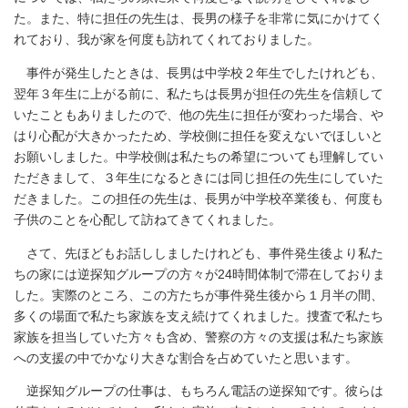
た。また、特に担任の先生は、長男の様子を非常に気にかけてく
れており、我が家を何度も訪れてくれておりました。
事件が発生したときは、長男は中学校２年生でしたけれども、
翌年３年生に上がる前に、私たちは長男が担任の先生を信頼して
いたこともありましたので、他の先生に担任が変わった場合、や
はり心配が大きかったため、学校側に担任を変えないでほしいと
お願いしました。中学校側は私たちの希望についても理解してい
ただきまして、３年生になるときには同じ担任の先生にしていた
だきました。この担任の先生は、長男が中学校卒業後も、何度も
子供のことを心配して訪ねてきてくれました。
さて、先ほどもお話ししましたけれども、事件発生後より私た
ちの家には逆探知グループの方々が24時間体制で滞在しておりま
した。実際のところ、この方たちが事件発生後から１月半の間、
多くの場面で私たち家族を支え続けてくれました。捜査で私たち
家族を担当していた方々も含め、警察の方々の支援は私たち家族
への支援の中でかなり大きな割合を占めていたと思います。
逆探知グループの仕事は、もちろん電話の逆探知です。彼らは