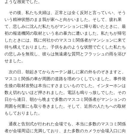
ような感覚でした。
その後、私たち夫婦は、正常とは全く反対と言っていい、そう
いう精神状態のまま我が家へと向かいました。そして、疲れ果
て、悲しみに沈んだ私たちがマンションに帰り着いたときに、最
初の報道機関の取材という名の暴力に遭いました。私たちが帰宅
したときには、既に何社かのマスコミ関係者がマンションに来て
待ち構えておりました。子供をあのような状態で亡くした私たち
の悲しみを無視し、彼らは無遠慮な質問とフラッシュの雨を浴び
せました。
次の日、朝起きてからカーテン越しに家の外をのぞきますと、
マスコミ関係の車が周囲の道路を埋めつくしていました。事件発
生後の取材攻勢は本当にすさまじいものでした。インターホンは
数え切れないほど押されました。電話も鳴りっ放しでした。その
日から連日、朝から晩まで多数のマスコミ関係者がマンションの
周囲を何重にも取り巻きました。そして、近所の人たちへの取材
もしておりました。
通夜と告別式が行われた会場でも、本当に多数のマスコミ関係
者が会場周辺に充満しており、また多数のカメラが会場入口に向