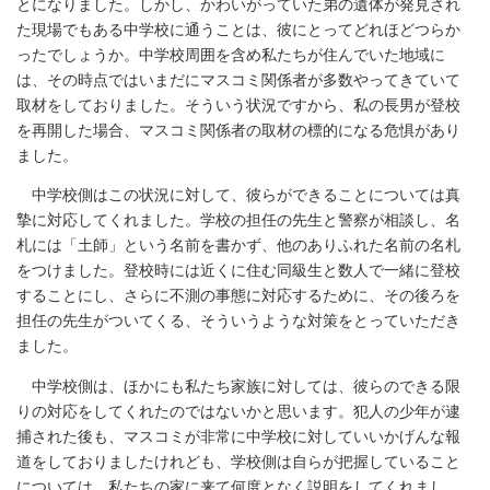
とになりました。しかし、かわいがっていた弟の遺体が発見され
た現場でもある中学校に通うことは、彼にとってどれほどつらか
ったでしょうか。中学校周囲を含め私たちが住んでいた地域に
は、その時点ではいまだにマスコミ関係者が多数やってきていて
取材をしておりました。そういう状況ですから、私の長男が登校
を再開した場合、マスコミ関係者の取材の標的になる危惧があり
ました。
中学校側はこの状況に対して、彼らができることについては真
摯に対応してくれました。学校の担任の先生と警察が相談し、名
札には「土師」という名前を書かず、他のありふれた名前の名札
をつけました。登校時には近くに住む同級生と数人で一緒に登校
することにし、さらに不測の事態に対応するために、その後ろを
担任の先生がついてくる、そういうような対策をとっていただき
ました。
中学校側は、ほかにも私たち家族に対しては、彼らのできる限
りの対応をしてくれたのではないかと思います。犯人の少年が逮
捕された後も、マスコミが非常に中学校に対していいかげんな報
道をしておりましたけれども、学校側は自らが把握していること
については、私たちの家に来て何度となく説明をしてくれまし