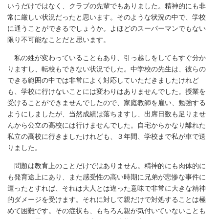
いうだけではなく、クラブの先輩でもありました。精神的にも非
常に厳しい状況だったと思います。そのような状況の中で、学校
に通うことができるでしょうか。よほどのスーパーマンでもない
限り不可能なことだと思います。
私の姓が変わっていることもあり、引っ越しをしてもすぐ分か
りますし、転校もできない状況でした。中学校の先生は、彼らの
できる範囲の中では非常によく対応していただきましたけれど
も、学校に行けないことには変わりはありませんでした。授業を
受けることができませんでしたので、家庭教師を雇い、勉強する
ようにしましたが、当然成績は落ちますし、出席日数も足りませ
んから公立の高校には行けませんでした。自宅からかなり離れた
私立の高校に行きましたけれども、３年間、学校まで私が車で送
りました。
問題は教育上のことだけではありません。精神的にも肉体的に
も発育途上にあり、また感受性の高い時期に兄弟が悲惨な事件に
遭ったとすれば、それは大人とは違った意味で非常に大きな精神
的ダメージを受けます。それに対して親だけで対処することは極
めて困難です。その症状も、もちろん親が気付いていないことも