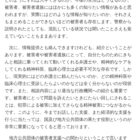
どのようにすれば入手できるのか。今後の生活はどうなるのか。
被害者、被害者遺族にはほかにも多くの知りたい情報があると思
われますが、実際にはどのような情報が知りたいのか、それさえ
もまとめることができないほどの被害者も存在します。警察から
説明されたとしても、混乱している状況では聞いたことさえも覚
えていないこともままあります。
次に、情報提供とも絡んできますけれども、紹介ということが
あります。被害者や被害者遺族にとって、自分たちのためにきち
んと相談に乗ってくれて動いてくれる弁護士や、精神的なケアを
してくれる精神科医、臨床心理士は必要不可欠な存在です。しか
し、現実的にはどの弁護士に頼んだらいいのか、どの精神科医や
臨床心理士に受診したらよいのかなどは全く分からないのが現状
です。また、相談内容により適当な行政機関への紹介も重要で
す。被害者にとって問題を訴えたいときにたらい回しにされるこ
とは、犯罪による被害に加えてさらなる精神被害につながるから
です。このように、今までお話しした支援、また経済的な支援を
行うに当たっては、国及び地方公共団体の果たす役割というのが
非常に重要になってくると思っております。
地方公共団体の被害者支援への関わりということで言います