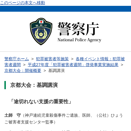
このページの本文へ移動
警察庁ホーム
>
犯罪被害者等施策
>
各種イベント情報：犯罪被
害者週間
>
平成27年度「犯罪被害者週間」啓発事業実施結果
>
京都大会：開催概要
> 基調講演
京都大会：基調講演
「途切れない支援の重要性」
土師 守
（神戸連続児童殺傷事件ご遺族、医師、（公社）ひょう
ご被害者支援センター監事）