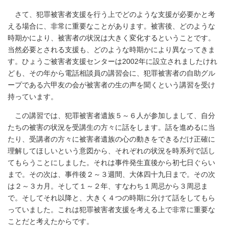
さて、犯罪被害者支援を行う上でどのような支援が必要かと考
える場合に、非常に重要なことがあります。被害後、どのような
時期かにより、被害者の状況は大きく変化するということです。
当然必要とされる支援も、どのような時期かにより異なってきま
す。ひょうご被害者支援センターは2002年に設立されましたけれ
ども、その年から電話相談員の講習会に、犯罪被害者の自助グル
ープである六甲友の会が被害者の生の声を聞くという講習を受け
持っています。
この講習では、犯罪被害者遺族５～６人が参加しまして、自分
たちの被害の状況を受講生の方々に話をします。話を進めるに当
たり、受講者の方々に被害者遺族の心の動きをできるだけ正確に
理解してほしいという意図から、それぞれの状況を時系列で話し
てもらうことにしました。それは事件発生直後から初七日ぐらい
まで。その次は、事件後２～３週間、大体四十九日まで。その次
は２～３カ月。そして１～２年、すなわち１周忌から３周忌ま
で。そしてそれ以降と、大きく４つの時期に分けて話をしてもら
っていました。これは犯罪被害者支援を考える上で非常に重要な
ことだと考えたからです。