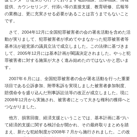
提供、カウンセリング、付添い等の直接支援、教育研修、広報等
の業務は、更に充実させる必要があることは言うまでもないこと
です。
さて、2004年12月に全国犯罪被害者の会の署名活動を含めた活
動が実りまして、犯罪被害者が求めてやまなかった犯罪被害者等
基本法が超党派の議員立法で成立しました。この法律に基づきま
して、2005年12月には基本計画が閣議決定されました。やっと犯
罪被害者に対する施策が大きく進み始めたのではないかと思いま
す。
2007年６月には、全国犯罪被害者の会が署名活動を行った重要
項目である公訴参加、附帯私訴を実現しました被害者参加制度、
賠償命令を盛り込んだ刑事訴訟法等の改正が成立しました。現に
2008年12月から実施され、被害者にとって大きな権利の獲得へと
つながりました。
他方、損害回復、経済支援ということでは、基本計画に基づい
て経済的支援に関する検討会が開かれ、その最終取りまとめを踏
まえ、新たな犯給制度が2008年７月から施行されました。この改