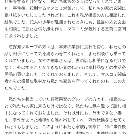
仕事をするだけでなく、私たち家族の支えになってくれていまし
た。事件後、殺到するマスコミ対策として、私たちの家の玄関に
張り紙をいたしましたけれども、これも私が担当の方に相談した
結果でした。犯人の少年が逮捕されたときにも、担当の方と文面
を相談して新たな張り紙を作り、マスコミが殺到する直前に玄関
に張り出しました。
逆探知グループの方々は、本来の業務に携わる傍ら、私たちの
話し相手になって気を紛らわせてくれたり、また相談にも乗って
くれていました。女性の刑事さんは、妻の話し相手になるだけで
なく、外出することができない妻の代わりに食料品などの生活必
需品の買い出しもしてくれておりました。そして、マスコミ関係
者からの横暴な取材から私たち家族を守ってくれたのも、この方
たちでした。
私たちを担当していた兵庫県警のグループの方々も、捜査のこ
とで私たちの家に来るだけではなく、私たちに気を遣って話し相
手になってくれておりました。それ以外にも、外出できない妻
を、事件があった地域から連れ出してくれ、気分転換をさせてく
れたりもしました。このように私たち家族は警察に、特に事件後
の生活を支えてもらったと思います。実際には、事件後何年もの