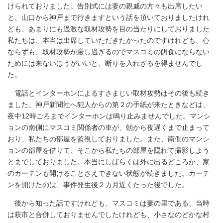
けられておりました。告別式には妻の親戚の方々も出席したい
と、山口から神戸まで行きますという話を頂いておりましたけれ
ども、あまりにも過激な取材攻勢を目の当たりにしておりました
私たちは、本当は出席していただきたかったのですけれども、心
ならずも、取材攻勢が厳し過ぎるのでマスコミの餌食にならない
ためには来ないほうがいいと、断りを入れざるを得ませんでし
た。
電話とインターホンによるすさまじい取材攻勢はその後も続き
ました。神戸新聞社へ犯人からの第２の手紙が来たときなどは、
夜中12時ごろまでインターホンは鳴り止みませんでした。マンシ
ョンの南側にマスコミ関係者の車が、朝から夜遅くまで止まって
おり、私たちの部屋を監視しておりました。また、南側のマンシ
ョンの部屋を借りて、そこから私たちの部屋を隠れて撮影しよう
とまでしておりました。本当にしばらくは外に出るどころか、家
のカーテンも開けることさえできない状態が続きました。カーテ
ンを開けたのは、事件発生後２カ月近くたった後でした。
後から知った話ですけれども、マスコミは妻の里である、当時
は萩市と合併しておりませんでしたけれども、小さなのどかな村