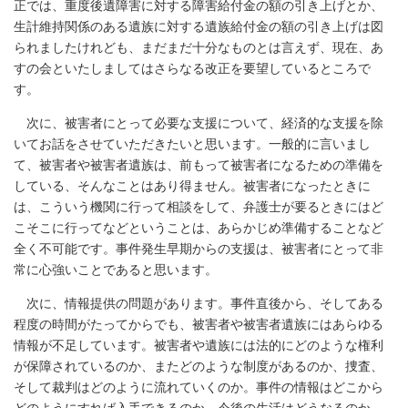
正では、重度後遺障害に対する障害給付金の額の引き上げとか、
生計維持関係のある遺族に対する遺族給付金の額の引き上げは図
られましたけれども、まだまだ十分なものとは言えず、現在、あ
すの会といたしましてはさらなる改正を要望しているところで
す。
次に、被害者にとって必要な支援について、経済的な支援を除
いてお話をさせていただきたいと思います。一般的に言いまし
て、被害者や被害者遺族は、前もって被害者になるための準備を
している、そんなことはあり得ません。被害者になったときに
は、こういう機関に行って相談をして、弁護士が要るときにはど
こそこに行ってなどということは、あらかじめ準備することなど
全く不可能です。事件発生早期からの支援は、被害者にとって非
常に心強いことであると思います。
次に、情報提供の問題があります。事件直後から、そしてある
程度の時間がたってからでも、被害者や被害者遺族にはあらゆる
情報が不足しています。被害者や遺族には法的にどのような権利
が保障されているのか、またどのような制度があるのか、捜査、
そして裁判はどのように流れていくのか。事件の情報はどこから