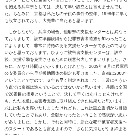
を抱える兵庫県としては、決して早い設立とは言えませんでし
た。ちなみに、京都は私たちの子供の事件の翌年、1998年に早く
も設立されており、大先輩に当たると思います。
しかしながら、兵庫の場合、他府県の支援センターとは異なっ
ておりまして、設立準備段階から犯罪被害者遺族が加わったこと
によりまして、非常に特徴のある支援センターができたのではな
いかと思っております。ひょうご被害者支援センターは、設立
後、支援活動を充実させるために鋭意努力してまいりました。さ
らに、かなり時間はかかりましたけれども、2009年９月に兵庫県
公安委員会から早期援助団体の指定も受けました。京都は2003年
ということですので、６年も早く指定されまして、非常にそうい
う点では京都は進んでいるのではないかと思います。兵庫は全国
で28番目の指定ということで、決して早くはありませんけれど
も、ただ地道に被害者支援に取り組んできた結果だと思います。
式には私も出席いたしましたけれども、これは設立当初から目指
していたことでもあり、念願かなったということで感慨深い思い
がありました。しかし、それと同時に、新たな犯罪被害者支援へ
のスタートであるとも言えますので、さらに気持ちが引き締まる