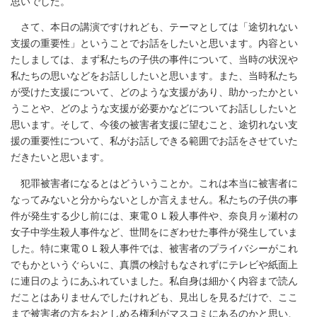
思いでした。
さて、本日の講演ですけれども、テーマとしては「途切れない
支援の重要性」ということでお話をしたいと思います。内容とい
たしましては、まず私たちの子供の事件について、当時の状況や
私たちの思いなどをお話ししたいと思います。また、当時私たち
が受けた支援について、どのような支援があり、助かったかとい
うことや、どのような支援が必要かなどについてお話ししたいと
思います。そして、今後の被害者支援に望むこと、途切れない支
援の重要性について、私がお話しできる範囲でお話をさせていた
だきたいと思います。
犯罪被害者になるとはどういうことか。これは本当に被害者に
なってみないと分からないとしか言えません。私たちの子供の事
件が発生する少し前には、東電ＯＬ殺人事件や、奈良月ヶ瀬村の
女子中学生殺人事件など、世間をにぎわせた事件が発生していま
した。特に東電ＯＬ殺人事件では、被害者のプライバシーがこれ
でもかというぐらいに、真贋の検討もなされずにテレビや紙面上
に連日のようにあふれていました。私自身は細かく内容まで読ん
だことはありませんでしたけれども、見出しを見るだけで、ここ
まで被害者の方をおとしめる権利がマスコミにあるのかと思い、