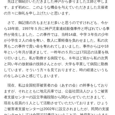
先ほど御紹介いただきました神戸から参りました土師と申しま
す。まず初めに、このような機会を与えていただきました主催者
の方々に御礼を申し上げたいと思います。
さて、御記憶の方もまだまだ多いと思うのですけれども、今か
ら18年前、1997年５月に神戸児童連続殺傷事件と呼ばれている事
件が発生しました。この事件では、当時14歳、中学３年生の少年
が小学生２人の命を奪い、数人に重軽傷を負わせました。私の次
男もこの事件で貴い命を奪われてしまいました。事件からはや18
年という年月が過ぎまして、一昨年の５月には17回忌の法要を執
り行いました。私が勤務する病院でも、８年ほど前から私の次男
と同い年の放射線の技師さんとかが、大学を卒業して病院に勤務
しています。そういう方々を見ておりますと、時の経過というも
のをしみじみと感じてしまいます。
現在、私は全国犯罪被害者の会（あすの会）の幹事をしており
ますが、それとともに地元兵庫では、公益社団法人ひょうご被害
者支援センターの設立準備段階から関わらせていただきまして、
現在も役員の１人として活動させていただいております。ひょう
ご被害者支援センターは2002年に設立されましたが、民間の支援
センターとしては全国で22番目ということで、神戸市というまち