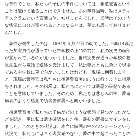
な事件でした。私たちの子供の事件については、報道被害という
ことは避けて通ることはできません。あの事件当時、私はメディ
アスクラムという言葉自体、知りませんでした。当時はそのよう
な状況に自分が置かれることになるとは、夢にも思っておりませ
んでした。
事件が発生したのは、1997年５月27日の朝でした。当時14歳だ
った加害男性が通っていた中学校の正門の前に、私の次男の頭部
が置かれているのが見つかりました。当時次男が通う小学校の校
長先生から電話で連絡を受けまして、私は妻とともに急いで現場
である中学校に車で向かいましたけれども、現場に到着します
と、現場の警察官は私たちに須磨警察署のほうに行くように指示
をされました。その指示は、私たちにとっては最悪の事態である
ことを意味していました。そのため、私たちは悲しみの中、夢遊
病者のような感覚で須磨警察署へと向かいました。
須磨警察署で私たちの子供がどのような状態で見つかったかな
どを聞き、更に私は遺体確認をした後、最初の調書にサインをし
ました。このときの状況は、本当に映画の中のワンシーンという
状況で、私たちには全く現実感のない、夢の中で起こったことの