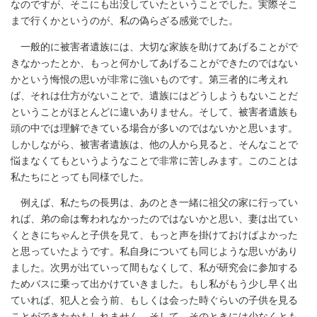
なのですが、そこにも出没していたということでした。実際そこ
まで行くかというのが、私の偽らざる感覚でした。
一般的に被害者遺族には、大切な家族を助けてあげることがで
きなかったとか、もっと何かしてあげることができたのではない
かという悔恨の思いが非常に強いものです。第三者的に考えれ
ば、それは仕方がないことで、遺族にはどうしようもないことだ
ということがほとんどに違いありません。そして、被害者遺族も
頭の中では理解できている場合が多いのではないかと思います。
しかしながら、被害者遺族は、他の人から見ると、そんなことで
悩まなくてもというようなことで非常に苦しみます。このことは
私たちにとっても同様でした。
例えば、私たちの長男は、あのとき一緒に祖父の家に行ってい
れば、弟の命は奪われなかったのではないかと思い、妻は出てい
くときにちゃんと子供を見て、もっと声を掛けておけばよかった
と思っていたようです。私自身についても同じような思いがあり
ました。次男が出ていって間もなくして、私が研究会に参加する
ためバスに乗って出かけていきました。もし私がもう少し早く出
ていれば、犯人と会う前、もしくは会った時ぐらいの子供を見る
ことができたかもしれません。そして、そのときには少なくとも