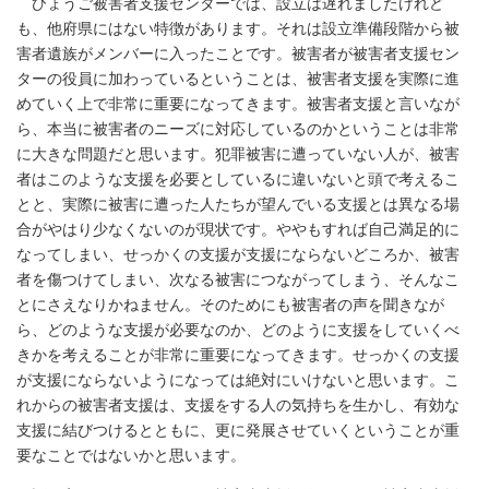
ひょうご被害者支援センターでは、設立は遅れましたけれど
も、他府県にはない特徴があります。それは設立準備段階から被
害者遺族がメンバーに入ったことです。被害者が被害者支援セン
ターの役員に加わっているということは、被害者支援を実際に進
めていく上で非常に重要になってきます。被害者支援と言いなが
ら、本当に被害者のニーズに対応しているのかということは非常
に大きな問題だと思います。犯罪被害に遭っていない人が、被害
者はこのような支援を必要としているに違いないと頭で考えるこ
とと、実際に被害に遭った人たちが望んでいる支援とは異なる場
合がやはり少なくないのが現状です。ややもすれば自己満足的に
なってしまい、せっかくの支援が支援にならないどころか、被害
者を傷つけてしまい、次なる被害につながってしまう、そんなこ
とにさえなりかねません。そのためにも被害者の声を聞きなが
ら、どのような支援が必要なのか、どのように支援をしていくべ
きかを考えることが非常に重要になってきます。せっかくの支援
が支援にならないようになっては絶対にいけないと思います。こ
れからの被害者支援は、支援をする人の気持ちを生かし、有効な
支援に結びつけるとともに、更に発展させていくということが重
要なことではないかと思います。