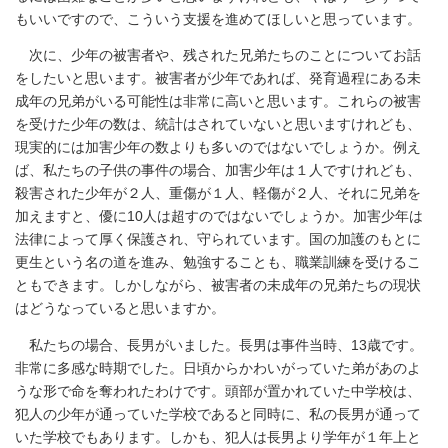
もいいですので、こういう支援を進めてほしいと思っています。
次に、少年の被害者や、残された兄弟たちのことについてお話
をしたいと思います。被害者が少年であれば、発育過程にある未
成年の兄弟がいる可能性は非常に高いと思います。これらの被害
を受けた少年の数は、統計はされていないと思いますけれども、
現実的には加害少年の数よりも多いのではないでしょうか。例え
ば、私たちの子供の事件の場合、加害少年は１人ですけれども、
殺害された少年が２人、重傷が１人、軽傷が２人、それに兄弟を
加えますと、優に10人は超すのではないでしょうか。加害少年は
法律によって厚く保護され、守られています。国の加護のもとに
更生という名の道を進み、勉強することも、職業訓練を受けるこ
ともできます。しかしながら、被害者の未成年の兄弟たちの現状
はどうなっていると思いますか。
私たちの場合、長男がいました。長男は事件当時、13歳です。
非常に多感な時期でした。日頃からかわいがっていた弟があのよ
うな形で命を奪われたわけです。頭部が置かれていた中学校は、
犯人の少年が通っていた学校であると同時に、私の長男が通って
いた学校でもあります。しかも、犯人は長男より学年が１年上と