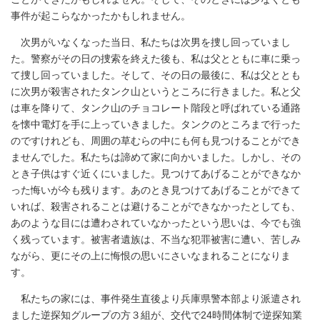
事件が起こらなかったかもしれません。
次男がいなくなった当日、私たちは次男を捜し回っていまし
た。警察がその日の捜索を終えた後も、私は父とともに車に乗っ
て捜し回っていました。そして、その日の最後に、私は父ととも
に次男が殺害されたタンク山というところに行きました。私と父
は車を降りて、タンク山のチョコレート階段と呼ばれている通路
を懐中電灯を手に上っていきました。タンクのところまで行った
のですけれども、周囲の草むらの中にも何も見つけることができ
ませんでした。私たちは諦めて家に向かいました。しかし、その
とき子供はすぐ近くにいました。見つけてあげることができなか
った悔いが今も残ります。あのとき見つけてあげることができて
いれば、殺害されることは避けることができなかったとしても、
あのような目には遭わされていなかったという思いは、今でも強
く残っています。被害者遺族は、不当な犯罪被害に遭い、苦しみ
ながら、更にその上に悔恨の思いにさいなまれることになりま
す。
私たちの家には、事件発生直後より兵庫県警本部より派遣され
ました逆探知グループの方３組が、交代で24時間体制で逆探知業