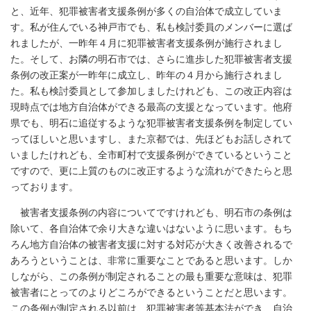
と、近年、犯罪被害者支援条例が多くの自治体で成立していま
す。私が住んでいる神戸市でも、私も検討委員のメンバーに選ば
れましたが、一昨年４月に犯罪被害者支援条例が施行されまし
た。そして、お隣の明石市では、さらに進歩した犯罪被害者支援
条例の改正案が一昨年に成立し、昨年の４月から施行されまし
た。私も検討委員として参加しましたけれども、この改正内容は
現時点では地方自治体ができる最高の支援となっています。他府
県でも、明石に追従するような犯罪被害者支援条例を制定してい
ってほしいと思いますし、また京都では、先ほどもお話しされて
いましたけれども、全市町村で支援条例ができているということ
ですので、更に上質のものに改正するような流れができたらと思
っております。
被害者支援条例の内容についてですけれども、明石市の条例は
除いて、各自治体で余り大きな違いはないように思います。もち
ろん地方自治体の被害者支援に対する対応が大きく改善されるで
あろうということは、非常に重要なことであると思います。しか
しながら、この条例が制定されることの最も重要な意味は、犯罪
被害者にとってのよりどころができるということだと思います。
この条例が制定される以前は、犯罪被害者等基本法ができ、自治