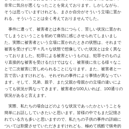
非常に気分が悪くなったことを覚えております。しかしながら、
そうは思っていますけれども、まさか自分がそういう立場に置か
れる、そういうことは全く考えておりませんでした。
事件に遭って、被害者とは本当につらく、苦しい状況に置かれ
てしまうということを初めて痛切に感じさせられてしまいまし
た。実際に被害者という立場に置かれたときの状態は、それまで
被害を受けずに平々凡々な状態で想像していた状況とは全く異な
っておりました。犯罪による被害というものは、犯罪そのものよ
り直接的な被害を受けるだけではなく、被害後に生じる様々なこ
とで二次被害に苦しめられることになります。また、被害者と一
言で言いますけれども、それぞれの事件により事情が異なってい
ます。そして、兄弟、親子、また父親か母親かの立場の違いによ
っても状況が異なってきます。被害者が100人いれば、100通りの
状況があると言えます。
実際、私たちの場合はどのような状況であったかということを
簡単にお話ししていきたいと思います。皆様の中でもまだ記憶さ
れている方も多いと思いますので、私たちの子供の事件の詳細に
ついては割愛させていただきますけれども、極めて残酷で猟奇的