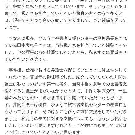
間、継続的に私たちを支えてくれています。そういうこともあり
まして、私たちを担当していただいた警察の方々のうち多くと
は、現在でもおつき合いが続いておりまして、良い関係を保って
います。
ちなみに現在、ひょうご被害者支援センターの事務局長をされ
ている田中実恵子さんは、当時私たちを担当していた婦警さんで
した。他の理事の方の推薦でしたけれども、私もすぐに賛成させ
ていただいた次第です。
事件後、信頼のおける弁護士を探していたときに仲立ちをして
くれたのは、菩提寺の御住職でした。紹介していただいた井関弁
護士は私たちの思いを第一に考え、当時本当の意味での被害者支
援をする弁護士がまだいなかったときに、手探り状態の中、一生
懸命私たちと戦い、道なき道を切り開いていただいたと思いま
す。井関弁護士は現在、ひょうご被害者支援センターの理事長を
なさっております。そのほかにも多くの方に支援をしていただき
ました。私たちの長男に対する支援についても、もう少しお話を
したほうがよいと思いますけれども、この件につきましては後ほ
どお話しさせていただきたいと思います。