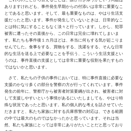
ありますけれども、事件発生早期からの付添いは非常に重要なこ
とであると思います。そして、最も重要なものは、やはり生活支
援だったと思います。事件が発生していないときは、日常的なこ
とは特に気にすることもなく淡々と行っています。しかし、犯罪
被害に遭ったその直後から、この日常は完全に壊れてしまいま
す。私たちも事件後１カ月ほどは、本当に何もする気が起こりま
せんでした。食事をする、買物をする、洗濯をする、そんな日常
的な生活を送る上で必要なことを手伝う、こういう生活支援とい
うのは、事件直後の支援としては非常に重要な役割を果たすもの
ではないかと思います。
さて、私たちの子供の事件においては、特に事件直後に必要な
支援のかなり多くの部分を警察の方が行ってくれています。事件
発生の前年に、警察庁から被害者対策要綱が出され、被害者に対
して支援しやすいという事情があるにいたしましても、やはり特
殊な状況であったと思います。私の個人的な考えを話させていた
だきますと、私たち家族に対する兵庫県警の対応は、できる範囲
の中では最大のものではなかったかと思っています。それは当
然、私たち家族にとっては非常にありがたいことだと思っており