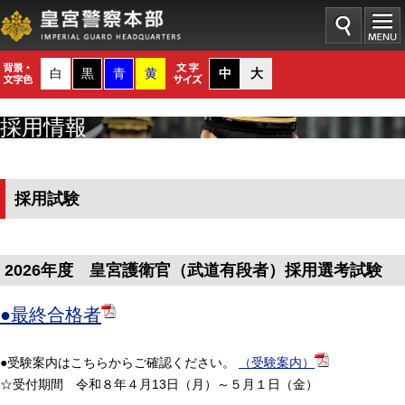
白
黒
青
黄
中
大
採用情報
採用試験
2026年度 皇宮護衛官（武道有段者）採用選考試験
●最終合格者
●受験案内はこちらからご確認ください。
（受験案内）
☆受付期間 令和８年４月13日（月）～５月１日（金）