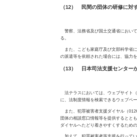
（12） 民間の団体の研修に対
警察、法務省及び国土交通省におい
る。
また、こども家庭庁及び文部科学省
の派遣等を依頼された場合には、協力
（13） 日本司法支援センター
法テラスにおいては、ウェブサイト（htt
に、法制度情報を検索できるウェブペ
また、犯罪被害者支援ダイヤル（012
団体の相談窓口情報等を提供するとと
ダイヤルへたどり着きやすくするための専用ページ（ht
加えて、犯罪被害者等支援を行って