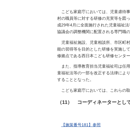
こども家庭庁においては、児童虐待
村の職員等に対する研修の充実等を図っ
成29年4月に全面施行された児童福祉
協議会の調整機関に配置される専門職
児童福祉施設、児童相談所、市区町
能の習得等を目的とした研修を実施して
修拠点である西日本こども研修センタ
また、指導教育担当児童福祉司は任用
童福祉法等の一部を改正する法律により
することとなった。
こども家庭庁においては、これらの
（11） コーディネーターとし
【施策番号181】参照