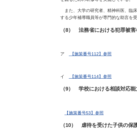
また、大学の研究者、精神科医、臨
する少年補導職員等が専門的な助言を
（8） 法務省における犯罪被害
ア
【施策番号112】参照
イ
【施策番号114】参照
（9） 学校における相談対応能
【施策番号53】参照
（10） 虐待を受けた子供の保