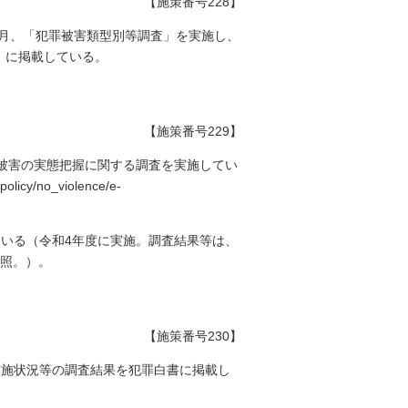
【施策番号228】
2月、「犯罪被害類型別等調査」を実施し、
html）に掲載している。
【施策番号229】
被害の実態把握に関する調査を実施してい
no_violence/e-
いる（令和4年度に実施。調査結果等は、
）を参照。）。
【施策番号230】
実施状況等の調査結果を犯罪白書に掲載し