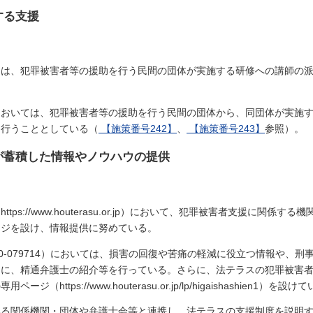
する支援
ては、犯罪被害者等の援助を行う民間の団体が実施する研修への講師の
においては、犯罪被害者等の援助を行う民間の団体から、同団体が実施
を行うこととしている（
【施策番号242】
、
【施策番号243】
参照）。
が蓄積した情報やノウハウの提供
ps://www.houterasu.or.jp）において、犯罪被害者支援に関
ージを設け、情報提供に努めている。
0-079714）においては、損害の回復や苦痛の軽減に役立つ情報や、
もに、精通弁護士の紹介等を行っている。さらに、法テラスの犯罪被害
tps://www.houterasu.or.jp/lp/higaishashien1）を設け
いる関係機関・団体や弁護士会等と連携し、法テラスの支援制度を説明