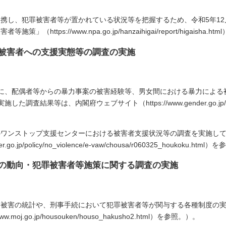
携し、犯罪被害者等が置かれている状況等を把握するため、令和5年1
tps://www.npa.go.jp/hanzaihigai/report/higaisha.
の被害者への支援実態等の調査の実施
に、配偶者等からの暴力事案の被害経験等、男女間における暴力による
果等は、内閣府ウェブサイト（https://www.gender.go.jp/policy/
。
ワンストップ支援センターにおける被害者支援状況等の調査を実施して
.jp/policy/no_violence/e-vaw/chousa/r060325_houkoku.html
害の動向・犯罪被害者等施策に関する調査の実施
る被害の統計や、刑事手続において犯罪被害者等が関与する各種制度の
oj.go.jp/housouken/houso_hakusho2.html）を参照。）。