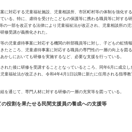
事案に対応する児童福祉施設、児童相談所、市区町村等の体制を強化す
ている。特に、虐待を受けたこどもの保護等に携わる職員等に対する研
法等の一部を改正する法律により児童福祉法が改正され、児童相談所の
の研修受講が義務化された。
村等の児童虐待事案に対応する機関の幹部職員等に対し、子どもの虹情
きたところ、児童虐待事案に対応する職員の専門性の一層の向上を図る
ーあかしにおいても研修を実施するなど、必要な支援を行っている。
された後に研修を受講することとなっているところ、同年6月に成立し
児童福祉法が改正され、令和4年4月1日以降に新たに任用される指導
取組を通じて、専門人材に対する研修の一層の充実等を図っている。
ての役割を果たせる民間支援員の養成への支援等