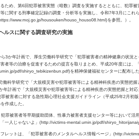
るため、第6回犯罪被害実態（暗数）調査を実施するとともに、犯罪被
等に関する刑事確定記録の調査・分析等を実施し、令和7年3月にこれ
ww.moj.go.jp/housouken/houso_houso08.html)を参照。）。
ヘルスに関する調査研究の実施
から3か年計画で、厚生労働科学研究で「犯罪被害者の精神健康の状況と
害者等の治療を促進するための提言を取りまとめ、平成20年度には、
l.umin.jp/pdf/shiryo_tebikizenbun.pdf)を精神保健福祉センターに配布し
労働科学研究で「大規模災害や犯罪被害等による精神科疾患の実態把握
3か年計画で「大規模災害や犯罪被害等による精神疾患の実態把握と対
害者に対する急性期心理社会支援ガイドライン（平成25年2月初版）」(http:
e.pdf)を作成した。
、犯罪被害者等早期援助団体、性暴力被害者支援センター等において活
http://victims-mental.umin.jp/pdf/shiryo_hitorijan
は、「犯罪被害者のメンタルヘルス情報ページ」(http://victims-men