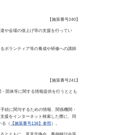
【施策番号240】
派遣や会場の借上げ等の支援を行ってい
するボランティア等の養成や研修への講師
【施策番号241】
係する機関・団体等に関する情報提供を行うととも
刑事手続に関与するための情報、関係機関・
者支援をインターネット検索した際に、同
ている（
【施策番号138】参照
）。
するとともに、意見交換会、事例検討会等