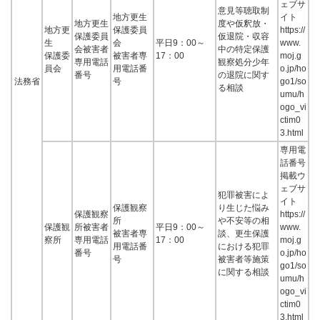
ェブサ
意見等聴取制
地方更生
イト
地方更生
度や仮釈放・
地方更
保護委員
https://
保護委員
仮退院・収容
生
会
平日9：00～
www.
会被害者
中の特定保護
保護委
被害者専
17：00
moj.g
専用電話
観察処分少年
員会
用電話番
o.jp/ho
番号
の退院に関す
法務省
号
go1/so
る相談
umu/h
ogo_vi
ctim0
3.html
専用電
話番号
掲載ウ
ェブサ
犯罪被害によ
イト
保護観察
り生じた悩み
保護観察
https://
所
や不安等の相
保護観
所被害者
平日9：00～
www.
被害者専
談、更生保護
察所
専用電話
17：00
moj.g
用電話番
における犯罪
番号
o.jp/ho
号
被害者等施策
go1/so
に関する相談
umu/h
ogo_vi
ctim0
3.html