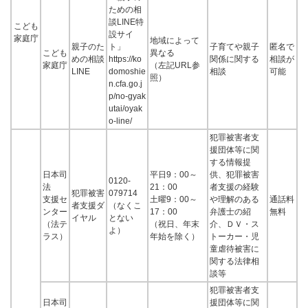
ための相
談LINE特
こども
設サイ
家庭庁
地域によって
親子のた
ト」
子育てや親子
匿名で
こども
異なる
めの相談
https://ko
関係に関する
相談が
家庭庁
（左記URL参
LINE
domoshie
相談
可能
照）
n.cfa.go.j
p/no-gyak
utai/oyak
o-line/
犯罪被害者支
援団体等に関
する情報提
日本司
平日9：00～
供、犯罪被害
0120-
法
21：00
者支援の経験
犯罪被害
079714
支援セ
土曜9：00～
や理解のある
通話料
者支援ダ
（なくこ
ンター
17：00
弁護士の紹
無料
イヤル
とない
（法テ
（祝日、年末
介、ＤＶ・ス
よ）
ラス）
年始を除く）
トーカー・児
童虐待被害に
関する法律相
談等
犯罪被害者支
日本司
援団体等に関