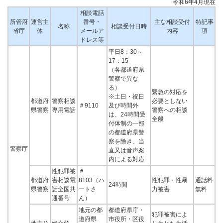
令和6年4月現在
相談電話
所管府
運営主
番号・
主な相談受付
特記事
名称
相談受付日時
省庁
体
メールア
内容
項
ドレス等
平日8：30～
17：15
（各都道府県
警察で異な
る）
緊急の対応を
※土日・祝日
都道府
警察相談
必要としない
＃9110
及び時間外
県警察
専用電話
警察への相談
は、24時間受
全般
付体制の一部
の都道府県警
察を除き、当
警察庁
直又は音声案
内による対応
性犯罪被
＃
都道府
害相談電
8103（ハ
性犯罪・性暴
通話料
24時間
県警察
話全国共
ートさ
力被害
無料
通番号
ん）
地元の都
都道府県庁・
犯罪被害によ
道府県
市役所・区役