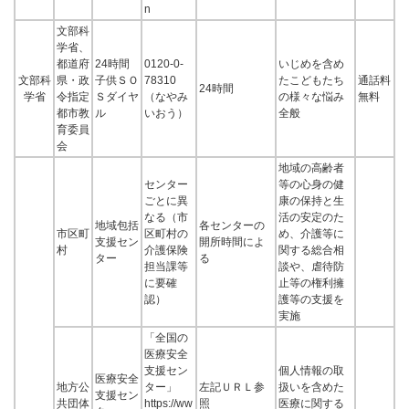
n
文部科
学省、
都道府
24時間
0120-0-
いじめを含め
文部科
県・政
子供ＳＯ
78310
たこどもたち
通話料
24時間
学省
令指定
Ｓダイヤ
（なやみ
の様々な悩み
無料
都市教
ル
いおう）
全般
育委員
会
地域の高齢者
センター
等の心身の健
ごとに異
康の保持と生
なる（市
活の安定のた
地域包括
各センターの
市区町
区町村の
め、介護等に
支援セン
開所時間によ
村
介護保険
関する総合相
ター
る
担当課等
談や、虐待防
に要確
止等の権利擁
認）
護等の支援を
実施
「全国の
医療安全
支援セン
個人情報の取
医療安全
地方公
ター」
左記ＵＲＬ参
扱いを含めた
支援セン
共団体
https://ww
照
医療に関する