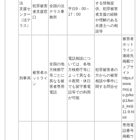
法
する情報提
犯罪被害
全国の法
支援セ
平日9：00～
供、犯罪被害
者支援窓
テラス事
ンター
17：00
者支援の経験
口
務所
（法テ
や理解のある
ラス）
弁護士への相
談等
被害者
ホット
ライン
連絡先
電話相談につ
掲載ウ
全国の地
いては、各地
ェブサ
方検察庁
方検察庁等に
犯罪被害者の
被害者ホ
イト
等ごとに
よって異なる
方からの被害
刑事局
ットライ
https://
異なる被
※夜間・休日
相談や事件に
ン
www.
害者専用
でも留守番電
関する問合せ
moj.g
電話
話等での利用
o.jp/ke
が可能
iji1/kei
ji_keiji
11-9.ht
ml
専用電
話番号
掲載ウ