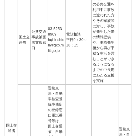
の公共交通を
利用中に事故
に遭われた方
やその家族等
に対し、事故
03-5253-
公共交通
が発生した際
8969
電話相談
国土交
事故被害
の情報提供
hqt-k-shie
平日9：30～
通省
者支援窓
や、事故発生
n@gxb.m
18：15
口
後から再び平
lit.go.jp
穏な生活を営
むことができ
るようになる
までの中長期
にわたる支援
を実施
運輸支
局・自動
車検査登
録事務所
の登録窓
口電話番
号等は、
国土交
国土交通
運輸支
通省
省「自動
局・自