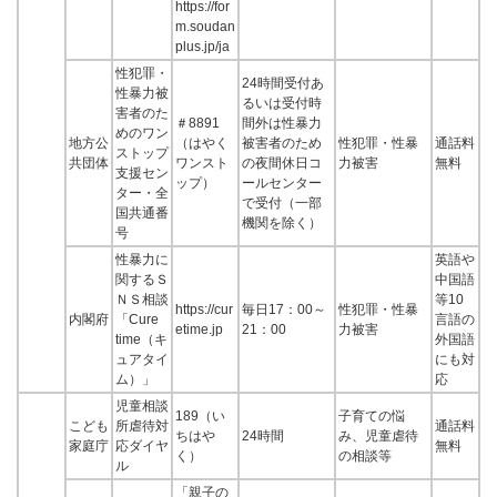
https://for
m.soudan
plus.jp/ja
性犯罪・
24時間受付あ
性暴力被
るいは受付時
害者のた
＃8891
間外は性暴力
めのワン
地方公
（はやく
被害者のため
性犯罪・性暴
通話料
ストップ
共団体
ワンスト
の夜間休日コ
力被害
無料
支援セン
ップ）
ールセンター
ター・全
で受付（一部
国共通番
機関を除く）
号
性暴力に
英語や
関するＳ
中国語
ＮＳ相談
等10
https://cur
毎日17：00～
性犯罪・性暴
内閣府
「Cure
言語の
etime.jp
21：00
力被害
time（キ
外国語
ュアタイ
にも対
ム）」
応
児童相談
189（い
子育ての悩
こども
所虐待対
通話料
ちはや
24時間
み、児童虐待
家庭庁
応ダイヤ
無料
く）
の相談等
ル
「親子の