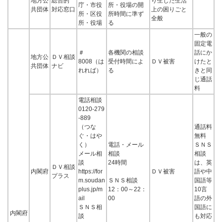
地方公
総合的
り生じた生活
庁・市役
所・役場の開
共団体
対応窓口
上の困りごと
所・区役
所時間に準ず
全般
所・役場
る
一般の
固定電
＃
各機関の相談
話にか
地方公
ＤＶ相談
8008（は
受付時間によ
ＤＶ被害
けたと
共団体
ナビ
れれば）
る
きと同
じ通話
料
電話相談
0120-279
-889
（つな
通話料
ぐ・はや
無料
く）
電話・メール
ＳＮＳ
メール相
相談
相談
談
24時間
は、英
ＤＶ相談
内閣府
https://for
ＤＶ被害
語や中
プラス
m.soudan
ＳＮＳ相談
国語等
plus.jp/m
12：00～22：
10言
ail
00
語の外
ＳＮＳ相
国語に
内閣府
談
も対応