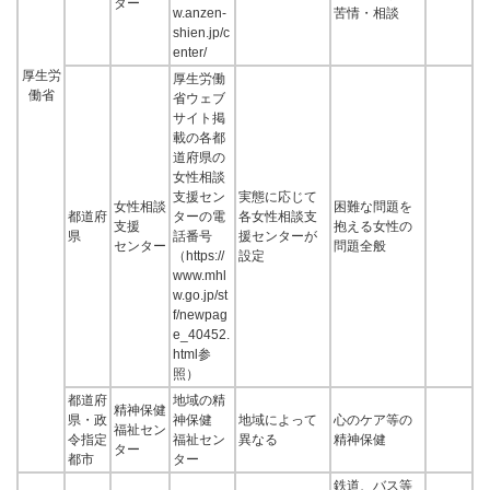
ター
w.anzen-
苦情・相談
shien.jp/c
enter/
厚生労
厚生労働
働省
省ウェブ
サイト掲
載の各都
道府県の
女性相談
支援セン
実態に応じて
女性相談
困難な問題を
都道府
ターの電
各女性相談支
支援
抱える女性の
県
話番号
援センターが
センター
問題全般
（https://
設定
www.mhl
w.go.jp/st
f/newpag
e_40452.
html参
照）
都道府
地域の精
精神保健
県・政
神保健
地域によって
心のケア等の
福祉セン
令指定
福祉セン
異なる
精神保健
ター
都市
ター
鉄道、バス等