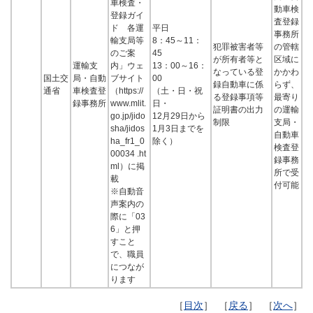
車検査・
動車検
登録ガイ
査登録
ド 各運
平日
事務所
輸支局等
8：45～11：
犯罪被害者等
の管轄
のご案
45
が所有者等と
区域に
運輸支
内」ウェ
13：00～16：
なっている登
かかわ
国土交
局・自動
ブサイト
00
録自動車に係
らず、
通省
車検査登
（https://
（土・日・祝
る登録事項等
最寄り
録事務所
www.mlit.
日・
証明書の出力
の運輸
go.jp/jido
12月29日から
制限
支局・
sha/jidos
1月3日までを
自動車
ha_fr1_0
除く）
検査登
00034 .ht
録事務
ml）に掲
所で受
載
付可能
※自動音
声案内の
際に「03
6」と押
すこと
で、職員
につなが
ります
［
目次
］ ［
戻る
］ ［
次へ
］