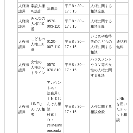
人権擁
常設人権
平日8：30～
人権に関する
法務局
護局
相談所
17：15
相談全般
みんなの
人権擁
0570-
平日8：30～
人権に関する
人権110
護局
003-110
17：15
相談全般
番
いじめや虐待
こどもの
人権擁
0120-
平日8：30～
等のこどもの
通話料
人権110
護局
007-110
17：15
人権に関する
無料
番
相談
ハラスメント
女性の
人権擁
0570-
平日8：30～
やＤＶ等の女
人権ホッ
護局
070-810
17：15
性の人権に関
トライン
する相談
アカウン
ト名：
法務局Ｌ
ＩＮＥじ
LINE
LINEじ
んけん相
を用い
人権擁
平日8：30～
人権に関する
んけん相
談
たチャ
護局
17：15
相談全般
談
検索Ｉ
ット相
Ｄ：
談
@linejink
ensouda