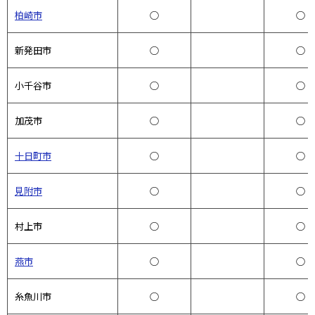
柏崎市
○
○
新発田市
○
○
小千谷市
○
○
加茂市
○
○
十日町市
○
○
見附市
○
○
村上市
○
○
燕市
○
○
糸魚川市
○
○