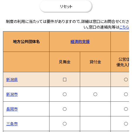
リセット
制度の利用に当たっては要件がありますので、詳細は窓口にお問合せくださ
い。窓口の連絡先等は
こちら
地方公共団体名
経済的支援
公営住
見舞金
貸付金
優先入居
新潟県
□
○
新潟市
○
○
○
長岡市
○
○
三条市
○
○