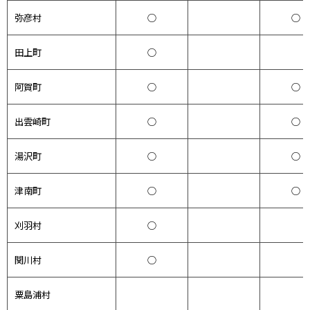
弥彦村
○
○
田上町
○
阿賀町
○
○
出雲崎町
○
○
湯沢町
○
○
津南町
○
○
刈羽村
○
関川村
○
粟島浦村