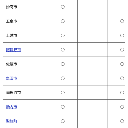
妙高市
○
五泉市
○
○
上越市
○
○
阿賀野市
○
○
佐渡市
○
○
魚沼市
○
○
南魚沼市
○
○
胎内市
○
○
聖籠町
○
○