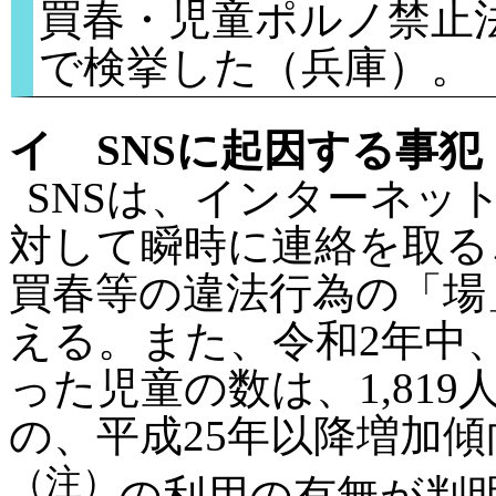
買春・児童ポルノ禁止
で検挙した（兵庫）。
イ SNSに起因する事犯
SNSは、インターネッ
対して瞬時に連絡を取る
買春等の違法行為の「場
える。また、令和2年中
った児童の数は、1,81
の、平成25年以降増加
（注）
の利用の有無が判