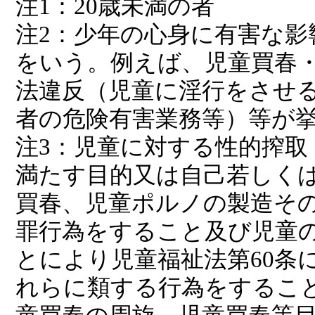
注1：20歳未満の者
注2：少年の心身に有害な影
をいう。例えば、児童買春
法違反（児童に淫行をさせ
者の危険有害業務等）等が
注3：児童に対する性的搾取
満たす目的又は自己若しく
買春、児童ポルノの製造そ
罪行為をすること及び児童
とにより児童福祉法第60条
れらに類する行為をするこ