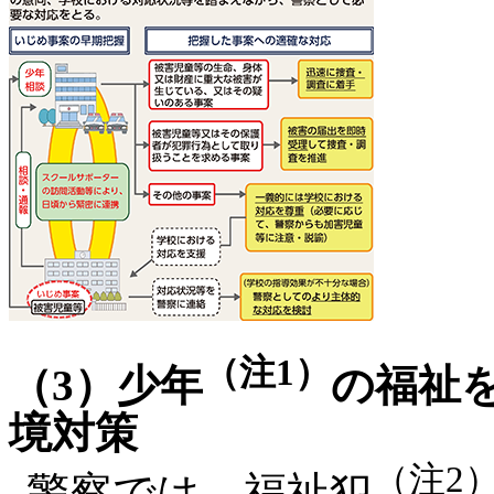
（注1）
（3）少年
の福祉
境対策
（注2
警察では、福祉犯