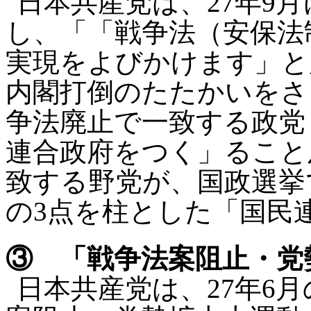
日本共産党は、27年9
し、「「戦争法（安保法
実現をよびかけます」と
内閣打倒のたたかいをさ
争法廃止で一致する政党
連合政府をつく」ること
致する野党が、国政選挙
の3点を柱とした「国民
③ 「戦争法案阻止・党
日本共産党は、27年6