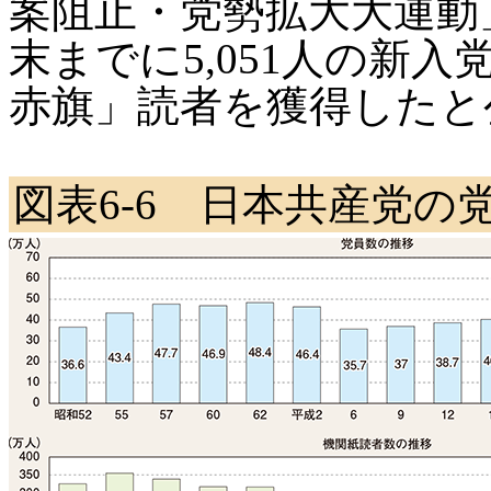
案阻止・党勢拡大大運動
末までに5,051人の新入
赤旗」読者を獲得したと
図表6-6 日本共産党