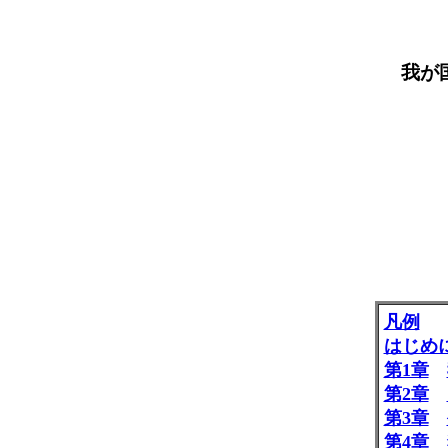
我が
凡例
はじめ
第1章
第2章
第3章
第4章