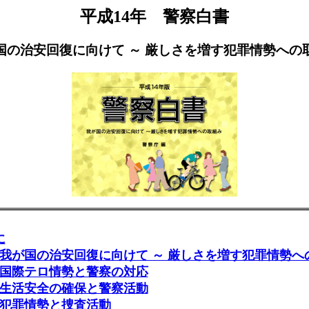
平成14年 警察白書
国の治安回復に向けて ～ 厳しさを増す犯罪情勢への
に
我が国の治安回復に向けて ～ 厳しさを増す犯罪情勢へ
国際テロ情勢と警察の対応
生活安全の確保と警察活動
犯罪情勢と捜査活動