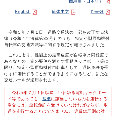
簡易版（日本語）
English
｜
简体中文
｜
한국어
令和５年７月１日、道路交通法の一部を改正する法
律（令和４年法律第32号）のうち、特定小型原動機付
自転車の交通方法等に関する規定が施行されました。
これにより、性能上の最高速度が自転車と同程度で
あるなどの一定の要件を満たす電動キックボード等に
限り、特定小型原動機付自転車として、運転免許を受
けずに運転することができるようになるなど、新たな
交通ルールが適用されます。
令和5年７月１日以降、いわゆる電動キックボー
ド等であっても、
基準
に該当しないものを運転する
場合には、運転免許を受けていなければならず、歩
道を走行することはできません。 違反は罰則の対