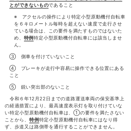
とができないもの
であること
※ アクセルの操作により特定小型原動機付自転車
を６キロメートル毎時を超えない速度で走行させ
ている場合は、この要件を満たすものではないた
め、
特例
特定小型原動機付自転車には該当しませ
ん。
③ 側車を付けていないこと
④ ブレーキが走行中容易に操作できる位置にある
こと
⑤ 鋭い突出部のないこと
令和６年12月22日までの道路運送車両の保安基準上
の経過措置により、最高速度表示灯を取り付けていな
い特定小型原動機付自転車は、①の要件を満たさない
ことから、
特例
特定小型原動機付自転車にはなり得
ず、歩道又は路側帯を通行することができません。