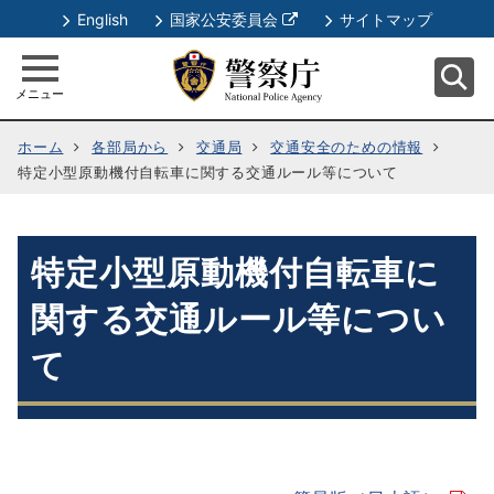
別
English
国家公安委員会
サイトマップ
ウ
ィ
メニュー
ン
ド
ホーム
各部局から
交通局
交通安全のための情報
ウ
特定小型原動機付自転車に関する交通ルール等について
で
開
く
特定小型原動機付自転車に
関する交通ルール等につい
て