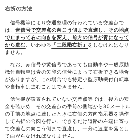
右折の方法
信号機等により交通整理の行われている交差点で
は、
青信号で交差点の向こう側まで直進し、その地点
で止まって右に向きを変え、前方の信号が青になって
から進む
、いわゆる
「二段階右折」
をしなければなり
ません。
なお、赤信号や黄信号であっても自動車や一般原動
機付自転車は青の矢印の信号によって右折できる場合
がありますが、この場合でも特定小型原動機付自転車
や自転車は進むことはできません。
信号機が設置されていない交差点等では、後方の安
全を確かめ、その交差点の手前の側端から30メートル
の手前の地点に達したときに右側の方向指示器を操作
して右折の合図を行い、できるだけ道路の左端に寄っ
て交差点の向こう側まで直進し、十分に速度を落とし
て曲がらなければなりません。