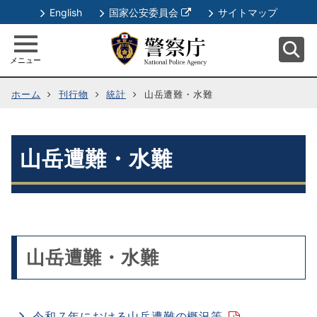
別
English
国家公安委員会
サイトマップ
ウ
ィ
メニュー
ン
ド
ホーム
刊行物
統計
山岳遭難・水難
ウ
で
開
く
山岳遭難・水難
山岳遭難・水難
令和７年における山岳遭難の概況等