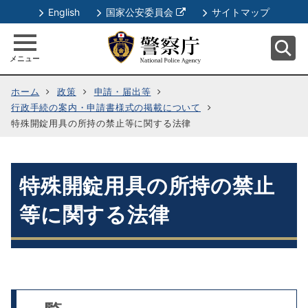
別
English
国家公安委員会
サイトマップ
ウ
ィ
メニュー
ン
ド
ホーム
政策
申請・届出等
ウ
行政手続の案内・申請書様式の掲載について
で
特殊開錠用具の所持の禁止等に関する法律
開
く
特殊開錠用具の所持の禁止
等に関する法律