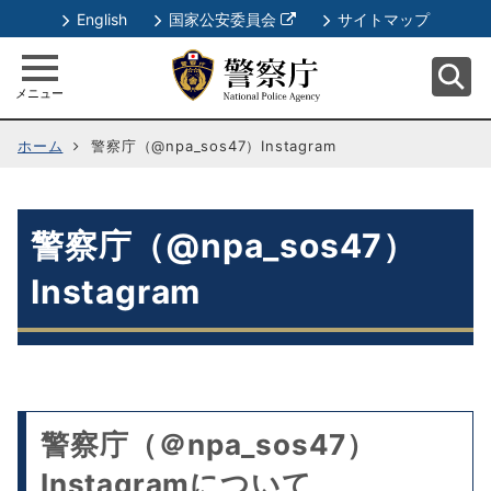
別
English
国家公安委員会
サイトマップ
ウ
ィ
メニュー
ン
ド
ホーム
警察庁（@npa_sos47）Instagram
ウ
で
開
く
警察庁（@npa_sos47）
Instagram
警察庁（＠npa_sos47）
Instagramについて