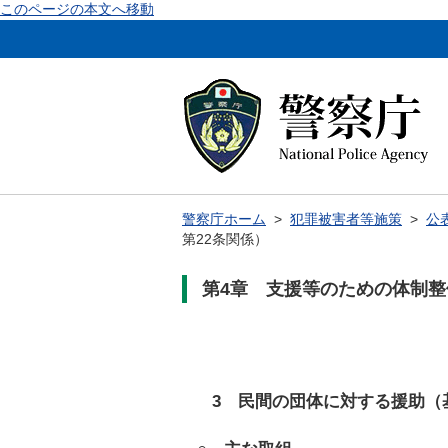
このページの本文へ移動
警察庁ホーム
>
犯罪被害者等施策
>
公
第22条関係）
第4章 支援等のための体制
3 民間の団体に対する援助（