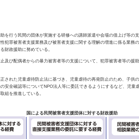
援助を行う民間の団体が実施する研修への講師派遣や会場の借上げ等の
、性犯罪被害者支援業務及び被害者支援に関する理解の増進に係る業務
する財政援助に努めている。
防止及び配偶者からの暴力被害者等の支援について、犯罪被害者等の援
改正された児童虐待防止法に基づき、児童虐待の再発防止のため、子供
の安全確認等についてNPO法人等に委託できるようにするなど、児童
た取組を推進している。
国による民間被害者支援団体に対する財政援助