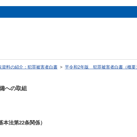
表資料の紹介：犯罪被害者白書
>
平令和2年版 犯罪被害者白書（概要
整備への取組
基本法第22条関係）