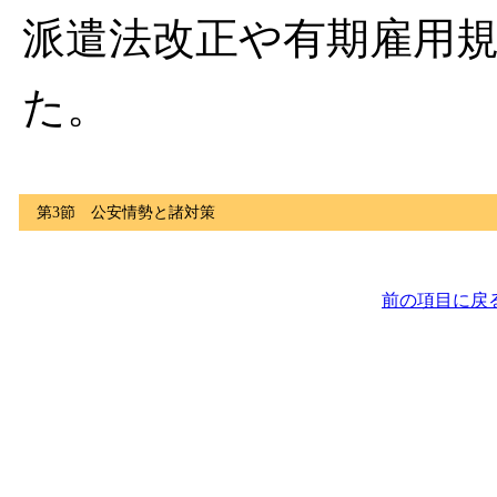
派遣法改正や有期雇用
た。
第3節 公安情勢と諸対策
前の項目に戻