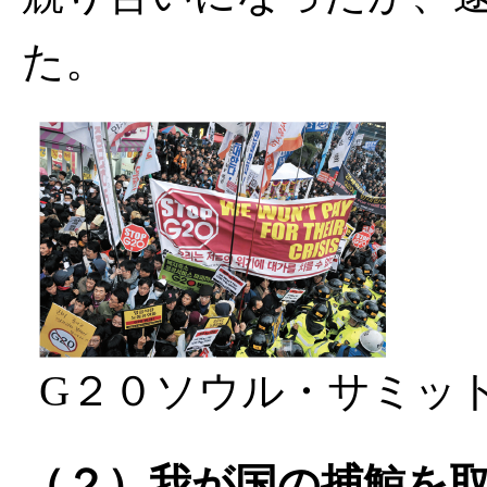
た。
G２０ソウル・サミッ
（２）我が国の捕鯨を