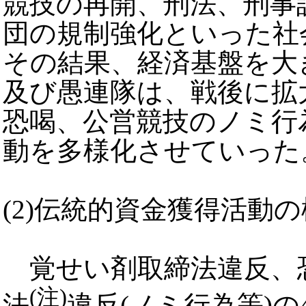
競技の再開、刑法、刑事
団の規制強化といった社
その結果、経済基盤を大
及び愚連隊は、戦後に拡
恐喝、公営競技のノミ行
動を多様化させていった
(2)伝統的資金獲得活動
覚せい剤取締法違反、恐
(注)
法
違反(ノミ行為等)