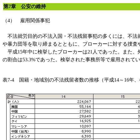
第7章 公安の維持
（4） 雇用関係事犯
不法就労目的の不法入国・不法残留事犯の多くには、不法就
や暴力団等を取り締まるとともに、ブローカーに対する捜査
平成15年中に検挙したブローカーは21人であった。また
の割合は53.3%であった。検挙された事務所等で雇用されていた
表7-4 国籍・地域別の不法残留者数の推移（平成14～16年、