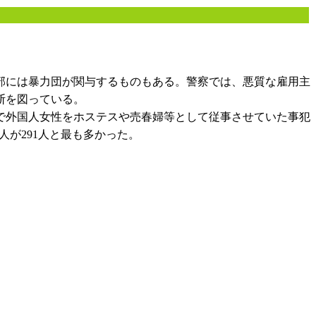
部には暴力団が関与するものもある。警察では、悪質な雇用主
断を図っている。
で外国人女性をホステスや売春婦等として従事させていた事犯
国人が291人と最も多かった。