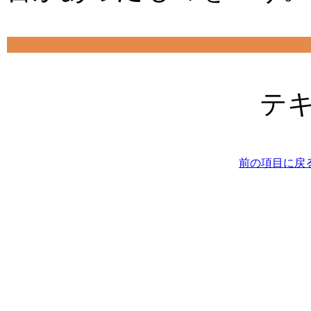
テ
前の項目に戻