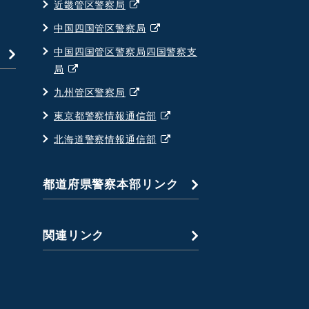
ド
別
近畿管区警察局
ン
ィ
ウ
ウ
ド
別
中国四国管区警察局
ン
で
ィ
ウ
ウ
ド
中国四国管区警察局四国警察支
開
ン
で
ィ
ウ
別
局
く
ド
開
ン
で
ウ
ウ
別
九州管区警察局
く
ド
開
ィ
で
ウ
ウ
別
東京都警察情報通信部
く
ン
開
ィ
で
ウ
ド
別
北海道警察情報通信部
く
ン
開
ィ
ウ
ウ
ド
く
ン
で
ィ
ウ
都道府県警察本部リンク
ド
開
ン
で
ウ
く
ド
開
で
ウ
く
関連リンク
開
で
く
開
く