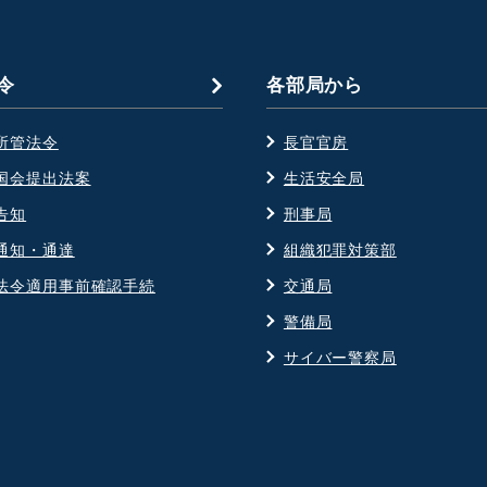
令
各部局から
所管法令
長官官房
国会提出法案
生活安全局
告知
刑事局
通知・通達
組織犯罪対策部
法令適用事前確認手続
交通局
警備局
サイバー警察局