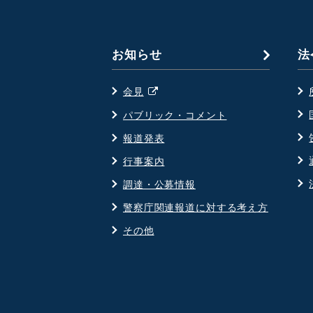
で
開
く
お知らせ
法
別
会見
ウ
パブリック・コメント
ィ
報道発表
ン
ド
行事案内
ウ
調達・公募情報
で
警察庁関連報道に対する考え方
開
その他
く