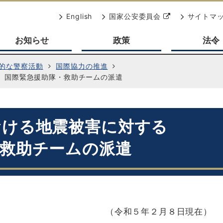
別
English
国家公安委員会
サイトマ
ウ
お知らせ
政策
法令
ィ
ン
ド
的な警察活動
国際協力の推進
 国際緊急援助隊・救助チームの派遣
ウ
で
開
く
おける地震被害に対する
・救助チームの派遣
年２月８日現在）