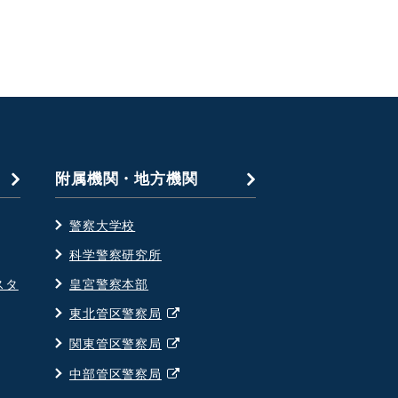
附属機関・地方機関
警察大学校
科学警察研究所
スタ
皇宮警察本部
別
東北管区警察局
ウ
別
関東管区警察局
ィ
ウ
別
中部管区警察局
ン
ィ
ウ