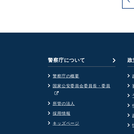
警察庁について
政
警察庁の概要
国家公安委員会委員長・委員
別
ウ
所管の法人
ィ
採用情報
ン
ド
キッズページ
ウ