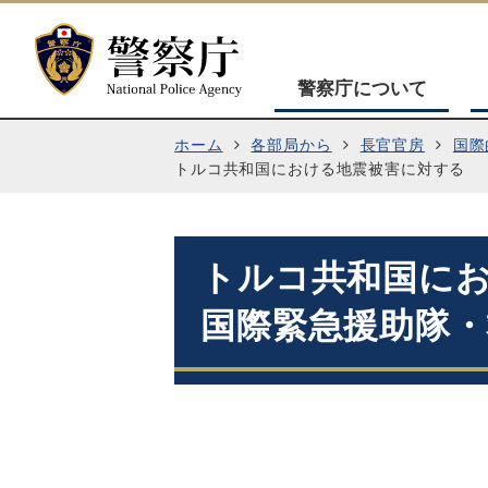
警察庁について
ホーム
各部局から
長官官房
国際
トルコ共和国における地震被害に対する
トルコ共和国に
国際緊急援助隊
（令和５