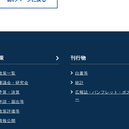
策
刊行物
政策一覧
白書等
審議会・研究会
統計
予算・決算
広報誌・パンフレット・ポ
ー
申請・届出等
政策評価等
情報公開