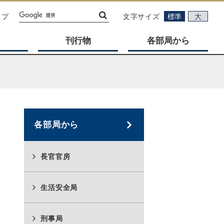
ップ
文字サイズ
標準
大
刊行物
各部局から
各部局から
長官官房
生活安全局
刑事局