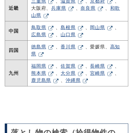
三重県
、
滋賀県
、
京都府
、
近畿
大阪府、
兵庫県
、
奈良県
、
和歌
山県
鳥取県
、
島根県
、
岡山県
、
中国
広島県
、
山口県
徳島県
、
香川県
、愛媛県、
高知
四国
県
福岡県
、
佐賀県
、
長崎県
、
九州
熊本県
、
大分県
、
宮崎県
、
鹿児島県
、
沖縄県
落とし物の検索（拾得物件の