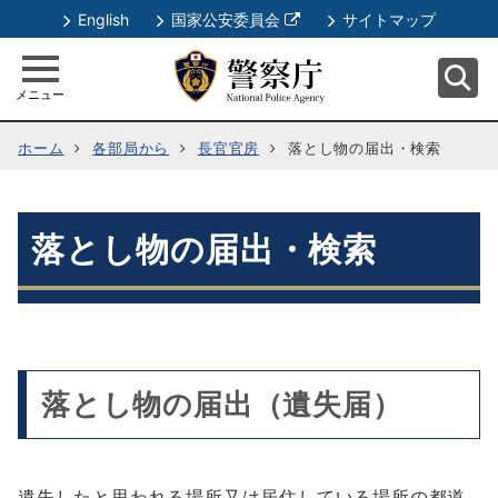
別
English
国家公安委員会
サイトマップ
ウ
ィ
メニュー
ン
ド
ホーム
各部局から
長官官房
落とし物の届出・検索
ウ
で
開
く
落とし物の届出・検索
落とし物の届出（遺失届）
遺失したと思われる場所又は居住している場所の都道