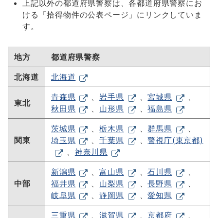
上記以外の都道府県警察は、各都道府県警察にお
ける「拾得物件の公表ページ」にリンクしていま
す。
地方
都道府県警察
北海道
北海道
青森県
、
岩手県
、
宮城県
、
東北
秋田県
、
山形県
、
福島県
茨城県
、
栃木県
、
群馬県
、
関東
埼玉県
、
千葉県
、
警視庁(東京都)
、
神奈川県
新潟県
、
富山県
、
石川県
、
中部
福井県
、
山梨県
、
長野県
、
岐阜県
、
静岡県
、
愛知県
三重県
、
滋賀県
、
京都府
、