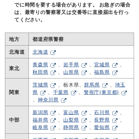
でに時間を要する場合があります。 お急ぎの場合
は、最寄りの警察署又は交番等に直接届出を行っ
てください。
地方
都道府県警察
北海道
北海道
青森県
、
岩手県
、
宮城県
、
東北
秋田県
、
山形県
、
福島県
茨城県
、栃木県、
群馬県
、
埼玉
関東
県
、
千葉県
、
警視庁(東京都)
、
神奈川県
新潟県
、
富山県
、
石川県
、
中部
福井県
、
山梨県
、
長野県
、
岐阜県
、
静岡県
、
愛知県