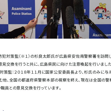
犯対策監（※１）の杉良太郎氏が広島県安佐南警察署を訪問
意見交換を行うと共に、広島県民に向けた注意喚起を行いました
犯対策監：２０１８年１１月に国家公安委員長より、杉氏のみに与
む他、全国の都道府県警察本部の視察を終え、現在は全国の警
や職員との意見交換を行っています。