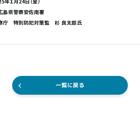
25年１月24日（金）
広島県警察安佐南署
察庁 特別防犯対策監 杉 良太郎氏
一覧に戻る