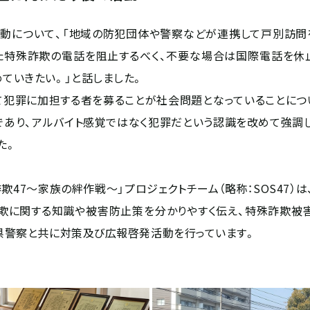
について、「地域の防犯団体や警察などが連携して戸別訪問
た特殊詐欺の電話を阻止するべく、不要な場合は国際電話を休
ていきたい。」と話しました。
て犯罪に加担する者を募ることが社会問題となっていることについ
であり、アルバイト感覚ではなく犯罪だという認識を改めて強調
た。
詐欺47～家族の絆作戦～」プロジェクトチーム（略称：SOS47）
欺に関する知識や被害防止策を分かりやすく伝え、特殊詐欺被害を
府県警察と共に対策及び広報啓発活動を行っています。