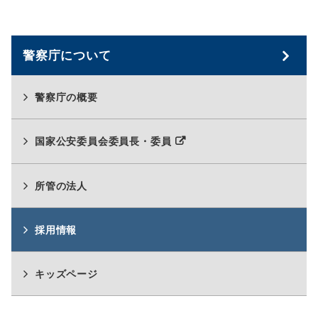
警察庁について
警察庁の概要
別
国家公安委員会委員長・委員
ウ
ィ
ン
所管の法人
ド
ウ
採用情報
で
開
く
キッズページ