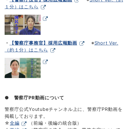
１分）はこちら
・
【警察庁事務官】採用広報動画
※
Short Ver.
（約１分）はこちら
● 警察庁PR動画について
警察庁公式Youtubeチャンネル上に、警察庁PR動画を
掲載しております。
☆
全編
（前編・後編の統合版）