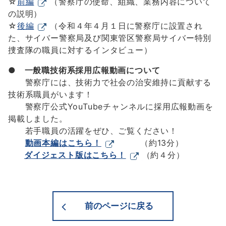
☆
前編
（警察庁の使命、組織、業務内容について
の説明）
☆
後編
（令和４年４月１日に警察庁に設置され
た、サイバー警察局及び関東管区警察局サイバー特別
捜査隊の職員に対するインタビュー）
●
一般職技術系採用広報動画について
警察庁には、技術力で社会の治安維持に貢献する
技術系職員がいます！
警察庁公式YouTubeチャンネルに採用広報動画を
掲載しました。
若手職員の活躍をぜひ、ご覧ください！
動画本編はこちら！
（約13分）
ダイジェスト版はこちら！
（約４分）
前のページに戻る