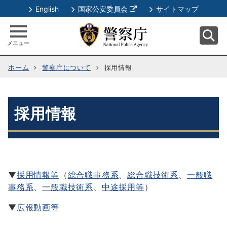
別
English
国家公安委員会
サイトマップ
ウ
ィ
メニュー
ン
ド
ホーム
警察庁について
採用情報
ウ
で
開
く
採用情報
▼
採用情報等
（
総合職事務系
、
総合職技術系
、
一般職
事務系
、
一般職技術系
、
中途採用等
）
▼
広報動画等