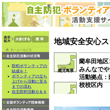
地域安全安心ス
藺牟田地区
防犯ボランティアの
みんなでや
鹿児島県
結成を！
活動拠点：
ボランティアの立ち
上げから活動に至る
校校区内
までの流れ
自主防犯活動Ｑ＆Ａ