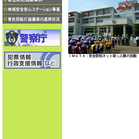
ＩＭＵＴＡ：安全防犯ネット助っ人隊の活動