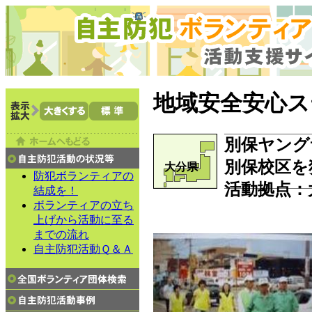
地域安全安心ス
別保ヤング
別保校区を
大分県
防犯ボランティアの
活動拠点：
結成を！
ボランティアの立ち
上げから活動に至る
までの流れ
自主防犯活動Ｑ＆Ａ