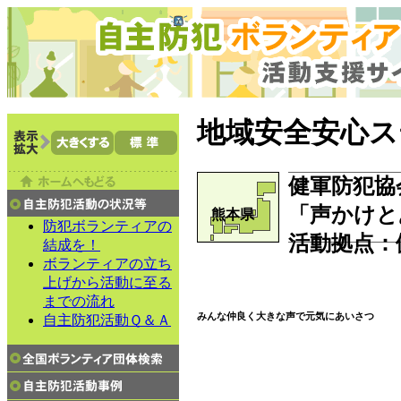
地域安全安心ス
健軍防犯協
「声かけと
熊本県
防犯ボランティアの
活動拠点：
結成を！
ボランティアの立ち
上げから活動に至る
までの流れ
みんな仲良く大きな声で元気にあいさつ
自主防犯活動Ｑ＆Ａ