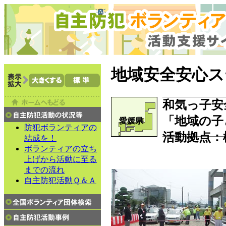
地域安全安心ス
和気っ子安
「地域の子
愛媛県
防犯ボランティアの
活動拠点：
結成を！
ボランティアの立ち
上げから活動に至る
までの流れ
自主防犯活動Ｑ＆Ａ