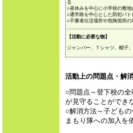
る
○昼休みを中心に小学校の敷地
○通学路を中心とした防犯パト
○不審者出没場所や危険箇所の
【活動に必要な物】
ジャンパー、Ｔシャツ、帽子
活動上の問題点・解
○問題点～登下校の
が見守ることができ
○解消方法～子ども
まもり隊への加入を