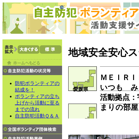
地域安全安心ス
ＭＥＩＲＩ
防犯ボランティアの
いつも み
愛媛県
結成を！
活動拠点：
ボランティアの立ち
上げから活動に至る
まりの部屋
までの流れ
自主防犯活動Ｑ＆Ａ