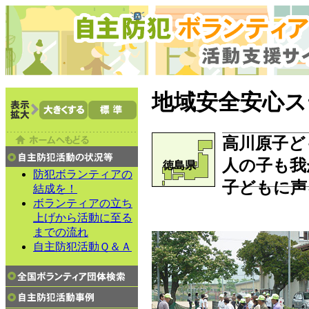
地域安全安心ス
高川原子ど
人の子も我
徳島県
防犯ボランティアの
子どもに声
結成を！
ボランティアの立ち
上げから活動に至る
までの流れ
自主防犯活動Ｑ＆Ａ