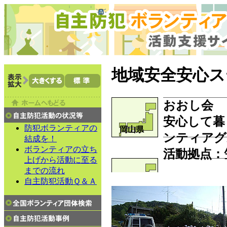
地域安全安心ス
おおし会
安心して暮
防犯ボランティアの
岡山県
ンティアグ
結成を！
ボランティアの立ち
活動拠点：
上げから活動に至る
までの流れ
自主防犯活動Ｑ＆Ａ