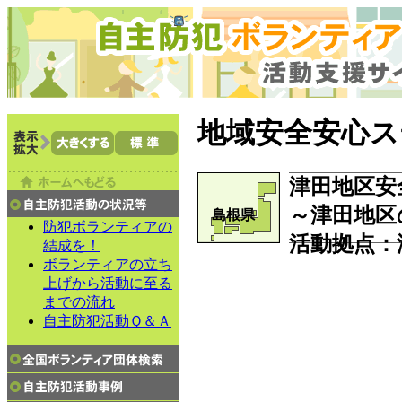
地域安全安心ス
津田地区安
～津田地区
島根県
防犯ボランティアの
活動拠点：
結成を！
ボランティアの立ち
上げから活動に至る
までの流れ
自主防犯活動Ｑ＆Ａ