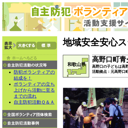
地域安全安心ス
高野口町青
和歌山県
高野口の子どもは高
活動拠点：
元高野口
防犯ボランティアの
結成を！
ボランティアの立ち
上げから活動に至る
までの流れ
自主防犯活動Ｑ＆Ａ