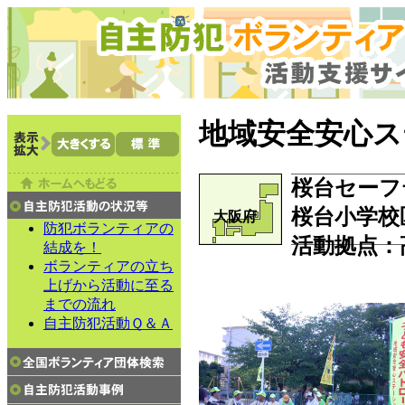
地域安全安心ス
桜台セーフ
桜台小学校
大阪府
防犯ボランティアの
活動拠点：
結成を！
ボランティアの立ち
上げから活動に至る
までの流れ
自主防犯活動Ｑ＆Ａ