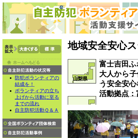
地域安全安心ス
富士吉田ふ
大人から子
防犯ボランティアの
山梨県
う安全安心
結成を！
ボランティアの立ち
活動拠点：
上げから活動に至る
までの流れ
自主防犯活動Ｑ＆Ａ