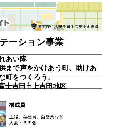
テーション事業
れあい隊
供まで声をかけあう町、助けあ
な町をつくろう。
富士吉田市上吉田地区
構成員
主婦、会社員、自営業など
人数：６７名