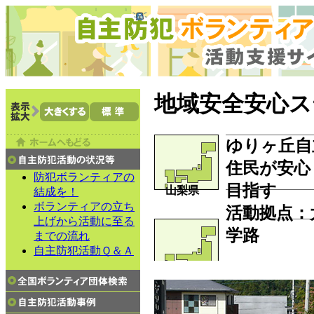
地域安全安心ス
ゆりヶ丘自
住民が安心
防犯ボランティアの
目指す
山梨県
結成を！
ボランティアの立ち
活動拠点：
上げから活動に至る
学路
までの流れ
自主防犯活動Ｑ＆Ａ