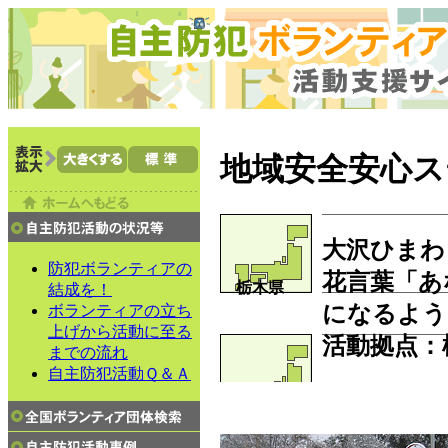
地域安全安心ス
大沢ひまわ
防犯ボランティアの
花言葉「あ
栃木県
結成を！
になるよう
ボランティアの立ち
上げから活動に至る
活動拠点
：
までの流れ
自主防犯活動Ｑ＆Ａ