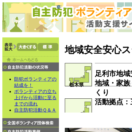
地域安全安心ス
足利市地域
防犯ボランティアの
地域・家族
栃木県
結成を！
くり
ボランティアの立ち
上げから活動に至る
活動拠点
：
までの流れ
自主防犯活動Ｑ＆Ａ