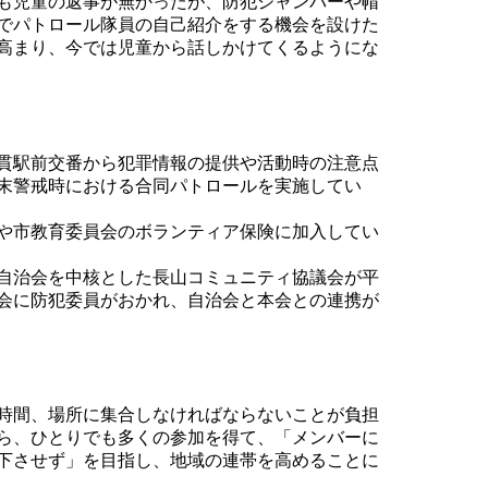
も児童の返事が無かったが、防犯ジャンパーや帽
でパトロール隊員の自己紹介をする機会を設けた
高まり、今では児童から話しかけてくるようにな
貫駅前交番から犯罪情報の提供や活動時の注意点
末警戒時における合同パトロールを実施してい
や市教育委員会のボランティア保険に加入してい
自治会を中核とした長山コミュニティ協議会が平
治会に防犯委員がおかれ、自治会と本会との連携が
時間、場所に集合しなければならないことが負担
ら、ひとりでも多くの参加を得て、「メンバーに
下させず」を目指し、地域の連帯を高めることに