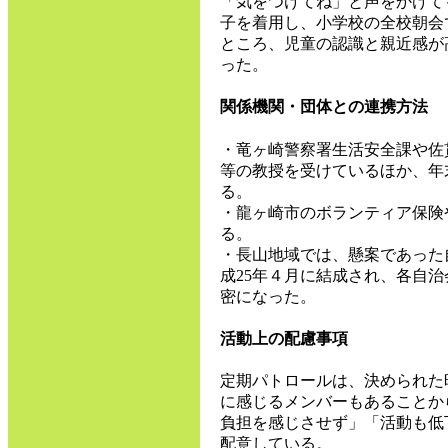
「気をつけてね」と声をかけて
子を着用し、小学校の全校朝会
ところ、児童の認識と親近感が
った。
関係機関・団体との連携方法
・竜ヶ崎警察署生活安全課や佐
等の教授を受けているほか、年
る。
・龍ヶ崎市のボランティア保険
る。
・長山地域では、懸案であった
成25年４月に結成され、各自
密になった。
活動上の配慮事項
定期パトロールは、決められた
に感じるメンバーもあることか
負担を感じさせず」「活動も低
配意している。