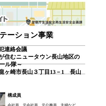
テーション事業
犯連絡会議
が住むニュータウン長山地区の
ール隊～
龍ヶ崎市長山３丁目13－1 長山
構成員
会社員、元会社員、元公務員、主婦など