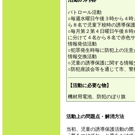
パトロール活動
○毎週水曜日午後３時から４時
ら８名で児童下校時の誘導保
○毎月第２第４日曜日午後８時
に分けて４名から８名で赤色
情報発信活動
○犯罪発生時毎に防犯上の注意
情報交換活動
○児童の誘導保護に関する情報
○防犯座談会等を通じて市、警
【活動に必要な物】
機材用電池、防犯のぼり旗
活動上の問題点・解消方法
当初、児童の誘導保護活動の際